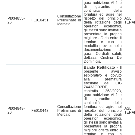
gara nutrizione. Al fine
di garantire la
continuità della
fornitura ed agire nel
Consultazione
PI034855-
rispetto del principio
AS
FE010451
Preliminare di
26
della rotazione degli
TERA
Mercato
operatori economici,
gli stessi sono invitati a
presentare la propria
migliore offerta entro il
termine e con la
modalità previste nella
documentazione di
gara. Cordiali saluti,
dott.ssa Cristina De
Dominicis.
Bando Rettificato -
Il
presente avviso
esplorativo è dovuto
alla prematura
erosione del CIG
Z443ACD2DE,
contratto 1268/2023,
gara nutrizione. Al fine
di garantire la
continuità della
Consultazione
fornitura ed agire nel
PI034848-
AS
FE010448
Preliminare di
ripsetto del principio
26
TERA
Mercato
della rotazione degli
operatori economici,
gli stessi sono invitati a
presentare la propria
migliore offerta entro il
termine e con la