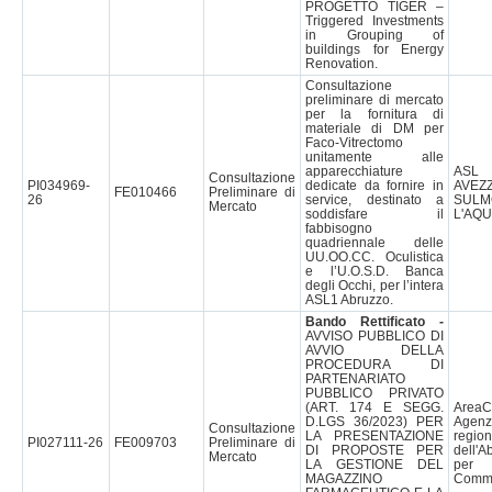
PROGETTO TIGER –
Triggered Investments
in Grouping of
buildings for Energy
Renovation.
Consultazione
preliminare di mercato
per la fornitura di
materiale di DM per
Faco-Vitrectomo
unitamente alle
apparecchiature
AS
Consultazione
PI034969-
dedicate da fornire in
AVEZ
FE010466
Preliminare di
26
service, destinato a
SULM
Mercato
soddisfare il
L'AQU
fabbisogno
quadriennale delle
UU.OO.CC. Oculistica
e l’U.O.S.D. Banca
degli Occhi, per l’intera
ASL1 Abruzzo.
Bando Rettificato -
AVVISO PUBBLICO DI
AVVIO DELLA
PROCEDURA DI
PARTENARIATO
PUBBLICO PRIVATO
(ART. 174 E SEGG.
Are
D.LGS 36/2023) PER
Agenz
Consultazione
LA PRESENTAZIONE
region
PI027111-26
FE009703
Preliminare di
DI PROPOSTE PER
dell'A
Mercato
LA GESTIONE DEL
pe
MAGAZZINO
Commi