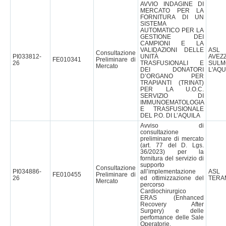
AVVIO INDAGINE DI
MERCATO PER LA
FORNITURA DI UN
SISTEMA
AUTOMATICO PER LA
GESTIONE DEI
CAMPIONI E LA
VALIDAZIONI DELLE
AS
Consultazione
PI033812-
UNITÀ
AVEZ
FE010341
Preliminare di
26
TRASFUSIONALI E
SULM
Mercato
DEI DONATORI
L'AQU
D’ORGANO PER
TRAPIANTI (TRINAT)
PER LA U.O.C.
SERVIZIO DI
IMMUNOEMATOLOGIA
E TRASFUSIONALE
DEL P.O. DI L’AQUILA
Avviso di
consultazione
preliminare di mercato
(art. 77 del D. Lgs.
36/2023) per la
fornitura del servizio di
supporto
Consultazione
PI034886-
all’implementazione
AS
FE010455
Preliminare di
26
ed ottimizzazione del
TERA
Mercato
percorso
Cardiochirurgico
ERAS (Enhanced
Recovery After
Surgery) e delle
perfomance delle Sale
Operatorie.