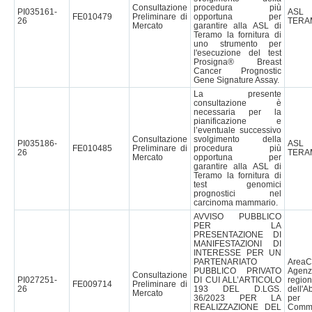
Consultazione
procedura più
PI035161-
AS
FE010479
Preliminare di
opportuna per
26
TERA
Mercato
garantire alla ASL di
Teramo la fornitura di
uno strumento per
l'esecuzione del test
Prosigna® Breast
Cancer Prognostic
Gene Signature Assay.
La presente
consultazione è
necessaria per la
pianificazione e
l’eventuale successivo
Consultazione
svolgimento della
PI035186-
AS
FE010485
Preliminare di
procedura più
26
TERA
Mercato
opportuna per
garantire alla ASL di
Teramo la fornitura di
test genomici
prognostici nel
carcinoma mammario.
AVVISO PUBBLICO
PER LA
PRESENTAZIONE DI
MANIFESTAZIONI DI
INTERESSE PER UN
PARTENARIATO
Are
PUBBLICO PRIVATO
Agenz
Consultazione
PI027251-
DI CUI ALL’ARTICOLO
region
FE009714
Preliminare di
26
193 DEL D.LGS.
dell'A
Mercato
36/2023 PER LA
pe
REALIZZAZIONE DEL
Commi