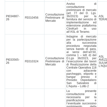
Avviso di
consultazione
preliminare di mercato
(art. 77 del D. Lgs.
Consultazione
PI034887-
36/2023) per la
AS
FE010456
Preliminare di
26
fornitura del servizio di
TERA
Mercato
implementazione ed
estensione piattaforma
CliniKa® in uso
all’ASL di Teramo.
Indagine di mercato
per la partecipazione
alla successiva
procedura negoziata
senza bando di gara,
ai sensi dell’art.50,
comma 1 – lett. d) del
AS
Consultazione
D.Lgs 36/2023, per
PI033565-
AVEZ
FE010324
Preliminare di
l’esecuzione dei lavori
26
SULM
Mercato
di Realizzazione della
L'AQU
Centrale Operativa 118
con adiacente
parcheggio, eliporto e
hangar presso il
Presidio Ospedaliero
San Salvatore di
L’Aquila – Lotto 2
La presente
consultazione è
necessaria per la
pianificazione e
l’eventuale successivo
svolgimento della