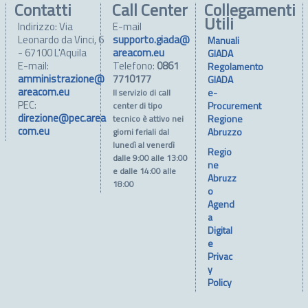
Contatti
Call Center
Collegamenti
Utili
Indirizzo: Via
E-mail
Leonardo da Vinci, 6
supporto.giada@
Manuali
- 67100 L'Aquila
areacom.eu
GIADA
E-mail:
Telefono:
0861
Regolamento
amministrazione@
7710177
GIADA
areacom.eu
e-
Il servizio di call
PEC:
Procurement
center di tipo
direzione@pec.area
Regione
tecnico è attivo nei
com.eu
Abruzzo
giorni feriali dal
lunedì al venerdì
Regio
dalle 9:00 alle 13:00
ne
e dalle 14:00 alle
Abruzz
18:00
o
Agend
a
Digital
e
Privac
y
Policy