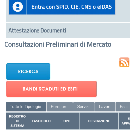
Attestazione Documenti
Consultazioni Preliminari di Mercato
Tutte le Tipologie
Forniture
Servizi
Lavori
Esiti
REGISTRO
E
DI
FASCICOLO
TIPO
DESCRIZIONE
APPA
SISTEMA