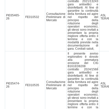
contratto 2021/13243
gara antisettici e
disinfettanti. Al fine di
garantire la continuità
Consultazione
della fornitura ed agire
PI035465-
AS
FE010532
Preliminare di
nel rispetto del
26
TERA
Mercato
principio della
rotazione degli
operatori economici,
gli stessi sono invitati a
presentare la propria
migliore offerta entro il
termine e con la
modalità previste nella
documentazione di
gara. Cordiali saluti,
Il presente avviso
esplorativo è dovuto
alla prematura
erosione del CIG
B161ED8208 ,
contratto 2024/1568
gara antisettici e
disinfettanti. Al fine di
garantire la continuità
Consultazione
della fornitura ed agire
PI035474-
AS
FE010535
Preliminare di
nel rispetto del
26
TERA
Mercato
principio della
rotazione degli
operatori economici,
gli stessi sono invitati a
presentare la propria
migliore offerta entro il
termine e con la