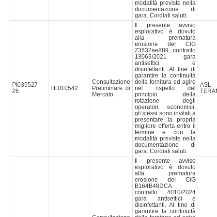
modalità previste nella
documentazione di
gara. Cordiali saluti.
Il presente avviso
esplorativo è dovuto
alla prematura
erosione del CIG
Z3632ae889 , contratto
13063/2021 gara
antisettici e
disinfettanti. Al fine di
garantire la continuità
Consultazione
della fornitura ed agire
PI035527-
AS
FE010542
Preliminare di
nel rispetto del
26
TERA
Mercato
principio della
rotazione degli
operatori economici,
gli stessi sono invitati a
presentare la propria
migliore offerta entro il
termine e con la
modalità previste nella
documentazione di
gara. Cordiali saluti.
Il presente avviso
esplorativo è dovuto
alla prematura
erosione del CIG
B164B48DCA ,
contratto 4010/2024
gara antisettici e
disinfettanti. Al fine di
garantire la continuità