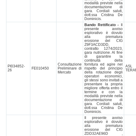
modalità previste nella
documentazione di
gara. Cordiali saluti,
dott.ssa Cristina De
Dominicis.
Bando Rettificato -
Il
presente avviso
esplorativo è dovuto
alla prematura
erosione del CIG
Z9F3ACD3DD,
contratto 1274/2023,
gara nutrizione. Al fine
di garantire la
continuità della
Consultazione
fornitura ed agire nel
PI034852-
AS
FE010450
Preliminare di
rispetto del principio
26
TERA
Mercato
della rotazione degli
operatori economici,
gli stessi sono invitati a
presentare la propria
migliore offerta entro il
termine e con la
modalità previste nella
documentazione di
gara. Cordiali saluti,
dott.ssa Cristina De
Dominicis.
Il presente avviso
esplorativo è dovuto
alla prematura
erosione del CIG
ZDD32AE96D ,