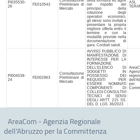
Consultazione
della fornitura ed agire
PI035530-
AS
FE010543
Preliminare di
nel rispetto del
26
TERA
Mercato
principio della
rotazione degli
operatori economici,
gli stessi sono invitati a
presentare la propria
migliore offerta entro il
termine e con la
modalità previste nella
documentazione di
gara. Cordiali saluti.
AVVISO PUBBLICO DI
MANIFESTAZIONE DI
INTERESSE PER LA
FORMAZIONE
DELL’ELENCO DI
Are
SOGGETTI IN
Agenz
Consultazione
PI004538-
POSSESSO DEI
region
FE002963
Preliminare di
24
REQUISITI PER
dell'A
Mercato
ESSERE NOMINATI
pe
COMPONENTI DI
Commi
COLLEGI CONSULTIVI
TECNICI AI SENSI
DEGLI ARTT. 215 SS.
DEL D. LGS. 36/2023
AreaCom - Agenzia Regionale
dell'Abruzzo per la Committenza