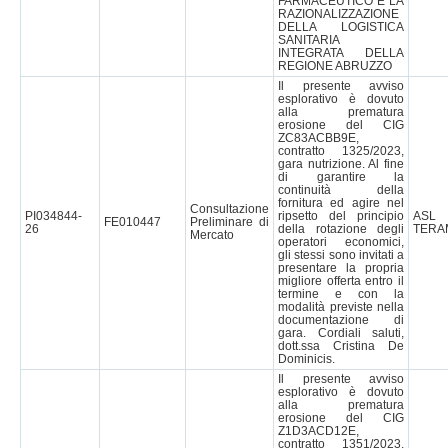
FARMACEUTICO E LA
RAZIONALIZZAZIONE
DELLA LOGISTICA
SANITARIA
INTEGRATA DELLA
REGIONE ABRUZZO
Il presente avviso
esplorativo è dovuto
alla prematura
erosione del CIG
ZC83ACBB9E,
contratto 1325/2023,
gara nutrizione. Al fine
di garantire la
continuità della
fornitura ed agire nel
Consultazione
PI034844-
ripsetto del principio
AS
FE010447
Preliminare di
26
della rotazione degli
TERA
Mercato
operatori economici,
gli stessi sono invitati a
presentare la propria
migliore offerta entro il
termine e con la
modalità previste nella
documentazione di
gara. Cordiali saluti,
dott.ssa Cristina De
Dominicis.
Il presente avviso
esplorativo è dovuto
alla prematura
erosione del CIG
Z1D3ACD12E,
contratto 1351/2023,