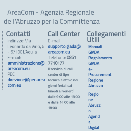
AreaCom - Agenzia Regionale
dell'Abruzzo per la Committenza
Contatti
Call Center
Collegamenti
Utili
Indirizzo: Via
E-mail
Leonardo da Vinci, 6
supporto.giada@
Manuali
- 67100 L'Aquila
areacom.eu
GIADA
E-mail:
Telefono:
0861
Regolamento
amministrazione@
7710177
GIADA
areacom.eu
e-
Il servizio di call
PEC:
Procurement
center di tipo
direzione@pec.area
Regione
tecnico è attivo nei
com.eu
Abruzzo
giorni feriali dal
lunedì al venerdì
Regio
dalle 9:00 alle 13:00
ne
e dalle 14:00 alle
Abruzz
18:00
o
Agend
a
Digital