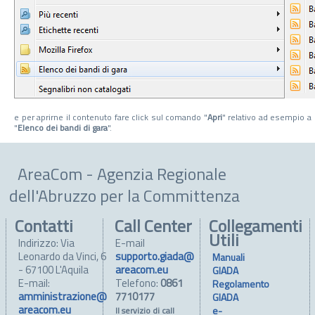
e per aprirne il contenuto fare click sul comando "
Apri
" relativo ad esempio a
"
Elenco dei bandi di gara
".
AreaCom - Agenzia Regionale
dell'Abruzzo per la Committenza
Contatti
Call Center
Collegamenti
Utili
Indirizzo: Via
E-mail
Leonardo da Vinci, 6
supporto.giada@
Manuali
- 67100 L'Aquila
areacom.eu
GIADA
E-mail:
Telefono:
0861
Regolamento
amministrazione@
7710177
GIADA
areacom.eu
e-
Il servizio di call