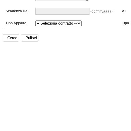
Scadenza Dal
Al
(gg/mm/aaaa)
Tipo Appalto
Tipo