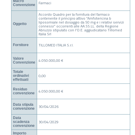
Macro
Farmaci
Convenzione
Accordo Quadro per la fornitura del farmaco
contenente il principio attivo “Amfotericina b
liposomiale nel dosaggio da 50 mg e i relativi servizi
Oggetto
connessi” occorrenti alle AA.SS.LL. della Regione
Abruzzo stipulato con l'O.E. aggiudicatario Tillomed
Italia Srl
TILLOMED ITALIA S.r.l.
Fornitore
Valore
4.050.000,00 €
Convenzione
Totale
0,00
ordinativi
effettuati
Residuo
4.050.000,00 €
convenzione
Data stipula
30/04/2026
convenzione
Data
30/04/2029
scadenza
convenzione
Importo