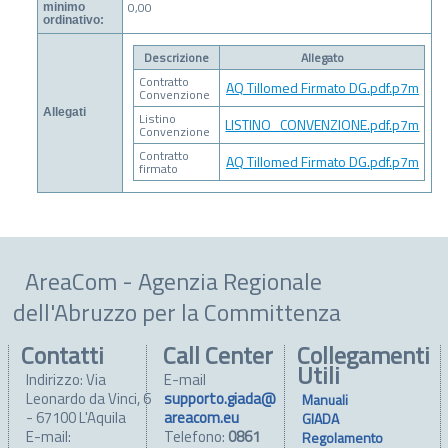
0,00
minimo
ordinativo:
Descrizione
Allegato
Contratto
AQ Tillomed Firmato DG.pdf.p7m
Convenzione
Allegati
Listino
LISTINO_CONVENZIONE.pdf.p7m
Convenzione
Contratto
AQ Tillomed Firmato DG.pdf.p7m
firmato
AreaCom - Agenzia Regionale
dell'Abruzzo per la Committenza
Contatti
Call Center
Collegamenti
Utili
Indirizzo: Via
E-mail
Leonardo da Vinci, 6
supporto.giada@
Manuali
- 67100 L'Aquila
areacom.eu
GIADA
E-mail:
Telefono:
0861
Regolamento