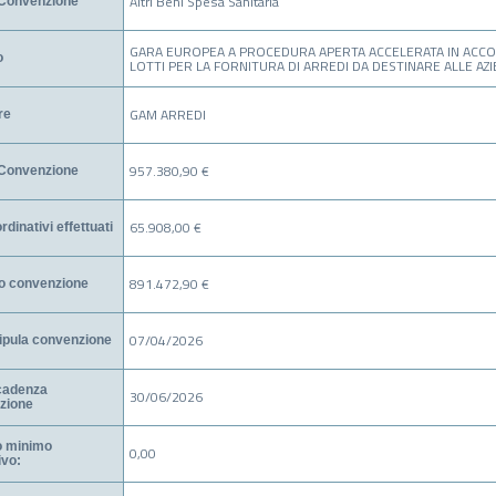
Altri Beni Spesa Sanitaria
Convenzione
GARA EUROPEA A PROCEDURA APERTA ACCELERATA IN ACCO
o
LOTTI PER LA FORNITURA DI ARREDI DA DESTINARE ALLE AZ
GAM ARREDI
re
957.380,90 €
 Convenzione
65.908,00 €
rdinativi effettuati
891.472,90 €
o convenzione
07/04/2026
ipula convenzione
cadenza
30/06/2026
zione
o minimo
0,00
ivo: