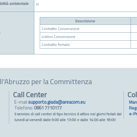
si
bilità ambientale
Descrizione
Contratto Convenzione
i
Listino Convenzione
Contratto firmato
ll'Abruzzo per la Committenza
Call Center
Col
E-mail
supporto.giada@areacom.eu
Man
Telefono:
0861 7710177
Reg
e-P
Il servizio di call center di tipo tecnico è attivo nei giorni feriali dal
lunedì al venerdì dalle 9:00 alle 13:00 e dalle 14:00 alle 18:00