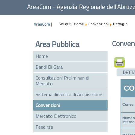
AreaCom - Agenzia Regionale dell'Abruz
Sei qui:
AreaCom
|
Home
Convenzioni
Dettaglio
Conven
Area Pubblica
Home
Bandi Di Gara
DETT
Consultazioni Preliminari di
Mercato
CO
Sistema dinamico di Acquisizione
Convenzioni
Conven
Mercato Elettronico
Numero
interno
Feed rss