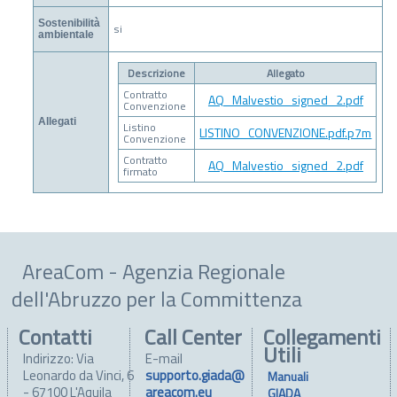
Sostenibilità
si
ambientale
Descrizione
Allegato
Contratto
AQ_Malvestio_signed_2.pdf
Convenzione
Allegati
Listino
LISTINO_CONVENZIONE.pdf.p7m
Convenzione
Contratto
AQ_Malvestio_signed_2.pdf
firmato
AreaCom - Agenzia Regionale
dell'Abruzzo per la Committenza
Contatti
Call Center
Collegamenti
Utili
Indirizzo: Via
E-mail
Leonardo da Vinci, 6
supporto.giada@
Manuali
- 67100 L'Aquila
areacom.eu
GIADA