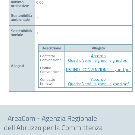
0,00
minimo
ordinativo:
Sostenibilità
si
ambientale
Sostenibilità
si
sociale
Descrizione
Allegato
Accordo
Contratto
Convenzione
QuadroNenè_signed_signed.pdf
Allegati
Listino
LISTINO_CONVENZIONE_signed.pdf
Convenzione
Accordo
Contratto
firmato
QuadroNenè_signed_signed.pdf
AreaCom - Agenzia Regionale
dell'Abruzzo per la Committenza