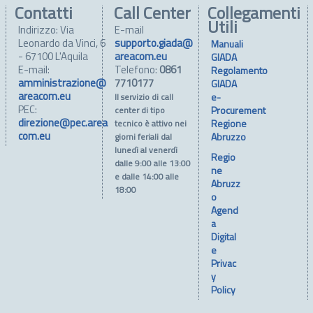
Contatti
Call Center
Collegamenti
Utili
Indirizzo: Via
E-mail
Leonardo da Vinci, 6
supporto.giada@
Manuali
- 67100 L'Aquila
areacom.eu
GIADA
E-mail:
Telefono:
0861
Regolamento
amministrazione@
7710177
GIADA
areacom.eu
e-
Il servizio di call
PEC:
Procurement
center di tipo
direzione@pec.area
Regione
tecnico è attivo nei
com.eu
Abruzzo
giorni feriali dal
lunedì al venerdì
Regio
dalle 9:00 alle 13:00
ne
e dalle 14:00 alle
Abruzz
18:00
o
Agend
a
Digital
e
Privac
y
Policy