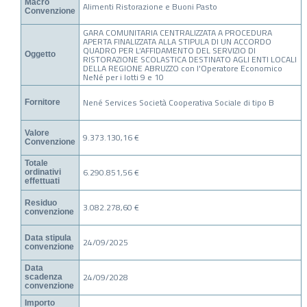
Macro
Alimenti Ristorazione e Buoni Pasto
Convenzione
GARA COMUNITARIA CENTRALIZZATA A PROCEDURA
APERTA FINALIZZATA ALLA STIPULA DI UN ACCORDO
QUADRO PER L’AFFIDAMENTO DEL SERVIZIO DI
Oggetto
RISTORAZIONE SCOLASTICA DESTINATO AGLI ENTI LOCALI
DELLA REGIONE ABRUZZO con l'Operatore Economico
NeNé per i lotti 9 e 10
Nené Services Società Cooperativa Sociale di tipo B
Fornitore
Valore
9.373.130,16 €
Convenzione
Totale
6.290.851,56 €
ordinativi
effettuati
Residuo
3.082.278,60 €
convenzione
Data stipula
24/09/2025
convenzione
Data
24/09/2028
scadenza
convenzione
Importo