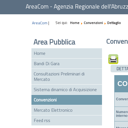
AreaCom - Agenzia Regionale dell'Abruz
Sei qui:
AreaCom
|
Home
Convenzioni
Dettaglio
Conven
Area Pubblica
Home
Bandi Di Gara
DETT
Consultazioni Preliminari di
Mercato
CO
Sistema dinamico di Acquisizione
Convenzioni
Conven
Mercato Elettronico
Numero
interno
Feed rss