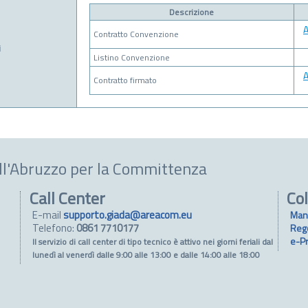
Descrizione
Contratto Convenzione
i
Listino Convenzione
Contratto firmato
ll'Abruzzo per la Committenza
Call Center
Col
E-mail
supporto.giada@areacom.eu
Man
Telefono:
0861 7710177
Reg
e-P
Il servizio di call center di tipo tecnico è attivo nei giorni feriali dal
lunedì al venerdì dalle 9:00 alle 13:00 e dalle 14:00 alle 18:00