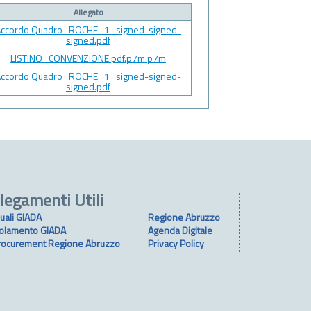
Allegato
Accordo Quadro_ROCHE_1_signed-signed-
signed.pdf
LISTINO_CONVENZIONE.pdf.p7m.p7m
Accordo Quadro_ROCHE_1_signed-signed-
signed.pdf
legamenti Utili
uali GIADA
Regione Abruzzo
olamento GIADA
Agenda Digitale
rocurement Regione Abruzzo
Privacy Policy