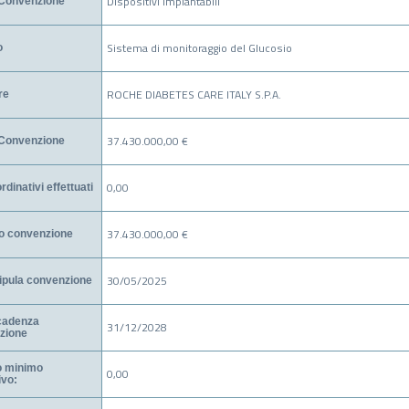
Dispositivi Impiantabili
Convenzione
Sistema di monitoraggio del Glucosio
o
ROCHE DIABETES CARE ITALY S.P.A.
re
37.430.000,00 €
 Convenzione
0,00
rdinativi effettuati
37.430.000,00 €
o convenzione
30/05/2025
ipula convenzione
cadenza
31/12/2028
zione
o minimo
0,00
ivo: