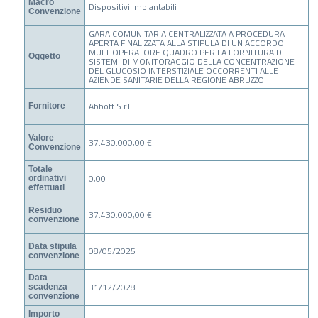
Macro
Dispositivi Impiantabili
Convenzione
GARA COMUNITARIA CENTRALIZZATA A PROCEDURA
APERTA FINALIZZATA ALLA STIPULA DI UN ACCORDO
MULTIOPERATORE QUADRO PER LA FORNITURA DI
Oggetto
SISTEMI DI MONITORAGGIO DELLA CONCENTRAZIONE
DEL GLUCOSIO INTERSTIZIALE OCCORRENTI ALLE
AZIENDE SANITARIE DELLA REGIONE ABRUZZO
Abbott S.r.l.
Fornitore
Valore
37.430.000,00 €
Convenzione
Totale
0,00
ordinativi
effettuati
Residuo
37.430.000,00 €
convenzione
Data stipula
08/05/2025
convenzione
Data
31/12/2028
scadenza
convenzione
Importo