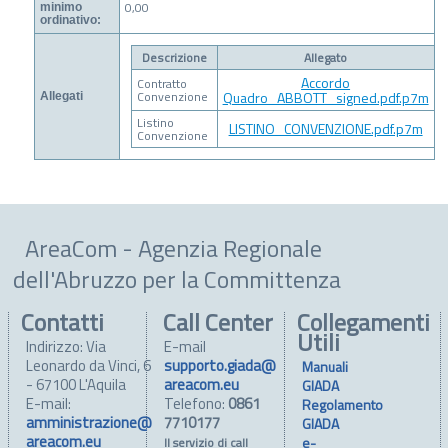
0,00
minimo
ordinativo:
Descrizione
Allegato
Accordo
Contratto
Convenzione
Quadro_ABBOTT_signed.pdf.p7m
Allegati
Listino
LISTINO_CONVENZIONE.pdf.p7m
Convenzione
AreaCom - Agenzia Regionale
dell'Abruzzo per la Committenza
Contatti
Call Center
Collegamenti
Utili
Indirizzo: Via
E-mail
Leonardo da Vinci, 6
supporto.giada@
Manuali
- 67100 L'Aquila
areacom.eu
GIADA
E-mail:
Telefono:
0861
Regolamento
amministrazione@
7710177
GIADA
areacom.eu
e-
Il servizio di call