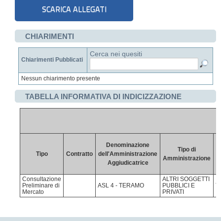
CHIARIMENTI
Cerca nei quesiti
Chiarimenti Pubblicati
Nessun chiarimento presente
TABELLA INFORMATIVA DI INDICIZZAZIONE
Denominazione
P
Tipo di
Tipo
Contratto
dell'Amministrazione
Amministrazione
Aggiudicatrice
Consultazione
ALTRI SOGGETTI
Preliminare di
ASL 4 - TERAMO
PUBBLICI E
T
Mercato
PRIVATI