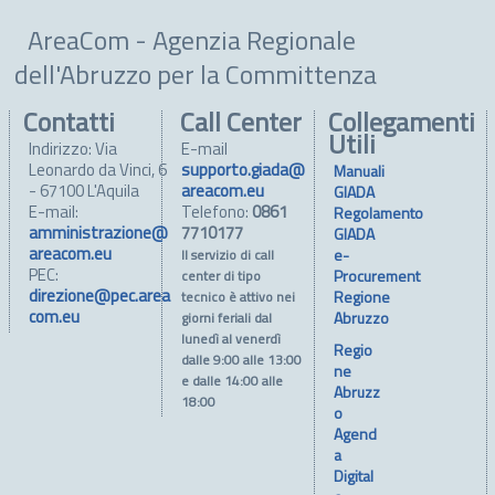
AreaCom - Agenzia Regionale
dell'Abruzzo per la Committenza
Contatti
Call Center
Collegamenti
Utili
Indirizzo: Via
E-mail
Leonardo da Vinci, 6
supporto.giada@
Manuali
- 67100 L'Aquila
areacom.eu
GIADA
E-mail:
Telefono:
0861
Regolamento
amministrazione@
7710177
GIADA
areacom.eu
e-
Il servizio di call
PEC:
Procurement
center di tipo
direzione@pec.area
Regione
tecnico è attivo nei
com.eu
Abruzzo
giorni feriali dal
lunedì al venerdì
Regio
dalle 9:00 alle 13:00
ne
e dalle 14:00 alle
Abruzz
18:00
o
Agend
a
Digital