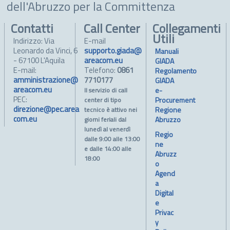
dell'Abruzzo per la Committenza
Contatti
Call Center
Collegamenti
Utili
Indirizzo: Via
E-mail
Leonardo da Vinci, 6
supporto.giada@
Manuali
- 67100 L'Aquila
areacom.eu
GIADA
E-mail:
Telefono:
0861
Regolamento
amministrazione@
7710177
GIADA
areacom.eu
e-
Il servizio di call
PEC:
Procurement
center di tipo
direzione@pec.area
Regione
tecnico è attivo nei
com.eu
Abruzzo
giorni feriali dal
lunedì al venerdì
Regio
dalle 9:00 alle 13:00
ne
e dalle 14:00 alle
Abruzz
18:00
o
Agend
a
Digital
e
Privac
y