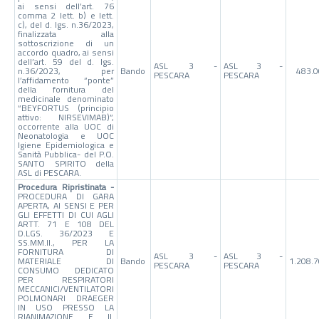
ai sensi dell’art. 76
comma 2 lett. b) e lett.
c), del d. lgs. n.36/2023,
finalizzata alla
sottoscrizione di un
accordo quadro, ai sensi
dell’art. 59 del d. lgs.
ASL 3 -
ASL 3 -
n.36/2023, per
Bando
483.0
PESCARA
PESCARA
l’affidamento “ponte”
della fornitura del
medicinale denominato
“BEYFORTUS (principio
attivo: NIRSEVIMAB)”,
occorrente alla UOC di
Neonatologia e UOC
Igiene Epidemiologica e
Sanità Pubblica- del P.O.
SANTO SPIRITO della
ASL di PESCARA.
Procedura Ripristinata -
PROCEDURA DI GARA
APERTA, AI SENSI E PER
GLI EFFETTI DI CUI AGLI
ARTT. 71 E 108 DEL
D.LGS. 36/2023 E
SS.MM.II., PER LA
FORNITURA DI
ASL 3 -
ASL 3 -
MATERIALE DI
Bando
1.208.
PESCARA
PESCARA
CONSUMO DEDICATO
PER RESPIRATORI
MECCANICI/VENTILATORI
POLMONARI DRAEGER
IN USO PRESSO LA
RIANIMAZIONE E IL