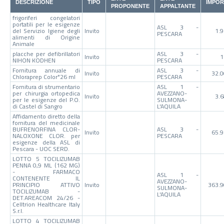
DESCRIZIONE
TIPO
IMPO
PROPONENTE
APPALTANTE
frigoriferi congelatori
portatili per le esigenze
ASL 3 -
del Servizio Igiene degli
Invito
1.
PESCARA
alimenti di Origine
Animale
placche per defibrillatori
ASL 3 -
Invito
1
NIHON KODHEN
PESCARA
Fornitura annuale di
ASL 3 -
Invito
32.
Chloraprep Color*26 ml
PESCARA
Fornitura di strumentario
ASL 1 -
per chirurgia ortopedica
AVEZZANO-
Invito
3.
per le esigenze del P.O.
SULMONA-
di Castel di Sangro
L'AQUILA
Affidamento diretto della
fornitura del medicinale
BUFRENORFINA CLOR-
ASL 3 -
Invito
65.
NALOXONE CLOR. per
PESCARA
esigenze della ASL di
Pescara - UOC SERD.
LOTTO 5 TOCILIZUMAB
PENNA 0,9 ML (162 MG)
- FARMACO
ASL 1 -
CONTENENTE IL
AVEZZANO-
PRINCIPIO ATTIVO
Invito
363.9
SULMONA-
TOCILIZUMAB -
L'AQUILA
DET.AREACOM 24/26 -
Celltrion Healthcare Italy
S.r.l.
LOTTO 4 TOCILIZUMAB