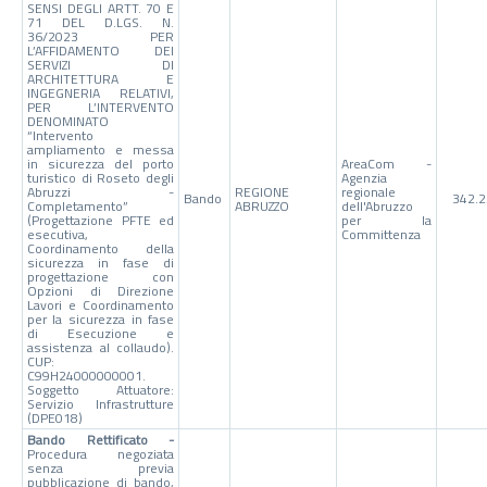
SENSI DEGLI ARTT. 70 E
71 DEL D.LGS. N.
36/2023 PER
L’AFFIDAMENTO DEI
SERVIZI DI
ARCHITETTURA E
INGEGNERIA RELATIVI,
PER L’INTERVENTO
DENOMINATO
“Intervento
ampliamento e messa
in sicurezza del porto
AreaCom -
turistico di Roseto degli
Agenzia
Abruzzi -
REGIONE
regionale
Bando
342.2
Completamento”
ABRUZZO
dell'Abruzzo
(Progettazione PFTE ed
per la
esecutiva,
Committenza
Coordinamento della
sicurezza in fase di
progettazione con
Opzioni di Direzione
Lavori e Coordinamento
per la sicurezza in fase
di Esecuzione e
assistenza al collaudo).
CUP:
C99H24000000001.
Soggetto Attuatore:
Servizio Infrastrutture
(DPE018)
Bando Rettificato -
Procedura negoziata
senza previa
pubblicazione di bando,