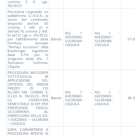
comma 3 D. Lgs.
36/2023.
Procedura negoziata su
piattaforma G.I.A.D.A., ai
sensi del combinato
disposto dell'art. 50
comma 1 lett. e) e
dell’art.76 comma 2 lett.
ASL 1 -
ASL 1 -
b) del D. Lgs n. 36/2023,
AVEZZANO-
AVEZZANO-
per l’affidamento della
Bando
57.
SULMONA-
SULMONA-
fornitura annuale
L'AQUILA
L'AQUILA
"farmaci esclusivi" ditta
Boehringer Ingelheim
Italia S.P.A. per le
esigenze della ASL 1
Avezzano, Sulmona,
L’Aquila.
PROCEDURA NEGOZIATA
SOTTOSOGLIA, IN
APPLICAZIONE DEL
CRITERIO DEL MINOR
PREZZO DI CUI
ALL’ART.108, COMMA 3,
ASL 1 -
ASL 1 -
D.LGS N. 36/2023, PER
AVEZZANO-
AVEZZANO-
Bando
38.
LA FORNITURA
SULMONA-
SULMONA-
SEMESTRALE DI DPI PER
L'AQUILA
L'AQUILA
EMERGENZA EBOLA,
OCCORRENTI AL
FABBISOGNO DELLA ASL
1 AVEZZANO – SULMONA
– L‘AQUILA.
GARA COMUNITARIA A
PROCEDURA APERTA AI