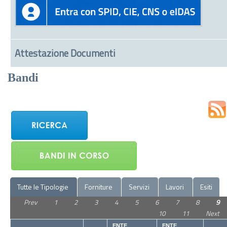
Attestazione Documenti
Bandi
Tutte le Tipologie
Forniture
Servizi
Lavori
Esiti
Prev
1
2
3
4
5
6
7
8
9
10
11
Next
ENTE
ENTE