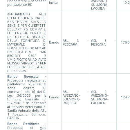
Endoprotesi + accessori
AVEZZANO-
Invito
19.
per paziente BD
SULMONA-
L'AQUILA
AFFIDAMENTO ALLA
DITTA FISHER & PAYKEL
HEALTHCARE S.A.S., AI
SENSI E PER GLI EFFETTI
DELL’ART. 76, COMMA 2,
LETTERA B), PUNTO 2)
DEL D.LGS. N. 36/2023,
DELLA FORNITURA DI
ASL 3 -
ASL 3 -
Bando
176.0
MATERIALE DI
PESCARA
PESCARA
CONSUMO DEDICATO AD
UMIDIFICATORI ”MR
850-MR 950” E
UMIDIFICATORI AD ALTO
FLUSSO “AIRVO™ 2” PER
LE ESIGENZE DELLA ASL
DI PESCARA
Bando Revocato -
Procedura negoziata su
piattaforma G.I.A.D.A. ai
sensi dell’art. 50,
comma 1 lett. b) del D.
ASL 1 -
ASL 1 -
Lgs. 36/2023, per la
AVEZZANO-
AVEZZANO-
Bando
129.2
fornitura biennale di
SULMONA-
SULMONA-
“FARMACI” da destinare
L'AQUILA
L'AQUILA
al Servizio Veterinario di
Sanità Animale della ASL
1 Avezzano, Sulmona,
L’Aquila.
Bando Rettificato -
Procedura di gara