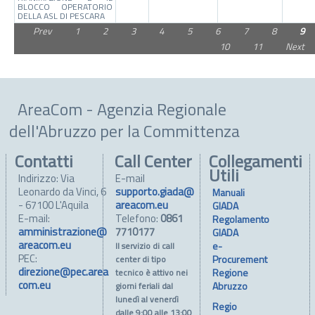
BLOCCO OPERATORIO
DELLA ASL DI PESCARA
Prev
1
2
3
4
5
6
7
8
9
10
11
Next
AreaCom - Agenzia Regionale
dell'Abruzzo per la Committenza
Contatti
Call Center
Collegamenti
Utili
Indirizzo: Via
E-mail
Leonardo da Vinci, 6
supporto.giada@
Manuali
- 67100 L'Aquila
areacom.eu
GIADA
E-mail:
Telefono:
0861
Regolamento
amministrazione@
7710177
GIADA
areacom.eu
e-
Il servizio di call
PEC:
Procurement
center di tipo
direzione@pec.area
Regione
tecnico è attivo nei
com.eu
Abruzzo
giorni feriali dal
lunedì al venerdì
Regio
dalle 9:00 alle 13:00