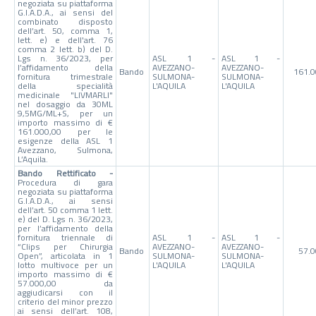
negoziata su piattaforma
G.I.A.D.A., ai sensi del
combinato disposto
dell’art. 50, comma 1,
lett. e) e dell'art. 76
comma 2 lett. b) del D.
Lgs n. 36/2023, per
ASL 1 -
ASL 1 -
l’affidamento della
AVEZZANO-
AVEZZANO-
Bando
161.0
fornitura trimestrale
SULMONA-
SULMONA-
della specialità
L'AQUILA
L'AQUILA
medicinale "LIVMARLI"
nel dosaggio da 30ML
9,5MG/ML+S, per un
importo massimo di €
161.000,00 per le
esigenze della ASL 1
Avezzano, Sulmona,
L’Aquila.
Bando Rettificato -
Procedura di gara
negoziata su piattaforma
G.I.A.D.A., ai sensi
dell’art. 50 comma 1 lett.
e) del D. Lgs n. 36/2023,
per l’affidamento della
fornitura triennale di
ASL 1 -
ASL 1 -
“Clips per Chirurgia
AVEZZANO-
AVEZZANO-
Bando
57.
Open”, articolata in 1
SULMONA-
SULMONA-
lotto multivoce per un
L'AQUILA
L'AQUILA
importo massimo di €
57.000,00 da
aggiudicarsi con il
criterio del minor prezzo
ai sensi dell’art. 108,