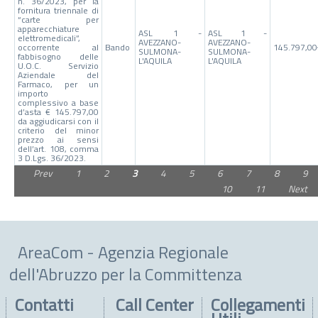
n. 36/2023, per la
fornitura triennale di
“carte per
apparecchiature
ASL 1 -
ASL 1 -
elettromedicali”,
AVEZZANO-
AVEZZANO-
occorrente al
Bando
145.797,0
SULMONA-
SULMONA-
fabbisogno delle
L'AQUILA
L'AQUILA
U.O.C. Servizio
Aziendale del
Farmaco, per un
importo
complessivo a base
d’asta € 145.797,00
da aggiudicarsi con il
criterio del minor
prezzo ai sensi
dell’art. 108, comma
3 D.Lgs. 36/2023.
Prev
1
2
3
4
5
6
7
8
9
10
11
Next
AreaCom - Agenzia Regionale
dell'Abruzzo per la Committenza
Contatti
Call Center
Collegamenti