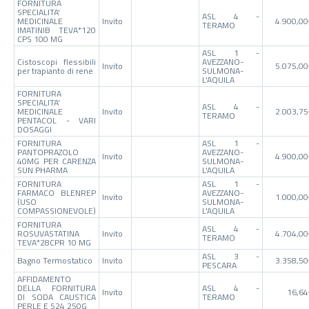
FORNITURA
SPECIALITA'
ASL 4 -
MEDICINALE
Invito
4.900,0
TERAMO
IMATINIB TEVA*120
CPS 100 MG
ASL 1 -
Cistoscopi flessibili
AVEZZANO-
Invito
5.075,0
per trapianto di rene
SULMONA-
L'AQUILA
FORNITURA
SPECIALITA'
ASL 4 -
MEDICINALE
Invito
2.003,7
TERAMO
PENTACOL - VARI
DOSAGGI
FORNITURA
ASL 1 -
PANTOPRAZOLO
AVEZZANO-
Invito
4.900,0
40MG PER CARENZA
SULMONA-
SUN PHARMA
L'AQUILA
FORNITURA
ASL 1 -
FARMACO BLENREP
AVEZZANO-
Invito
1.000,0
(USO
SULMONA-
COMPASSIONEVOLE)
L'AQUILA
FORNITURA
ASL 4 -
ROSUVASTATINA
Invito
4.704,0
TERAMO
TEVA*28CPR 10 MG
ASL 3 -
Bagno Termostatico
Invito
3.358,5
PESCARA
AFFIDAMENTO
DELLA FORNITURA
ASL 4 -
Invito
16,6
DI SODA CAUSTICA
TERAMO
PERLE E 524 250G