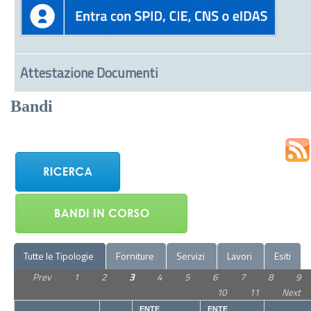
Attestazione Documenti
Bandi
Tutte le Tipologie
Forniture
Servizi
Lavori
Esiti
Prev
1
2
3
4
5
6
7
8
9
10
11
Next
ENTE
ENTE