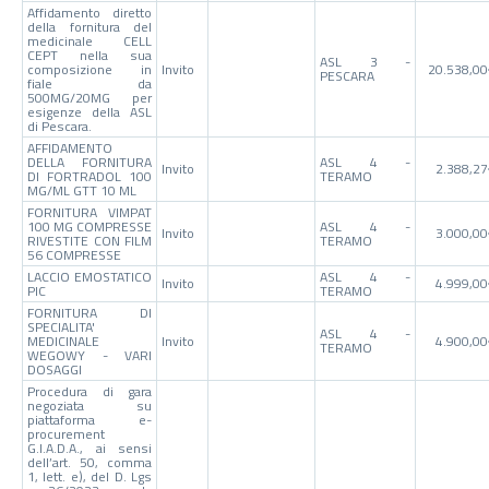
Affidamento diretto
della fornitura del
medicinale CELL
CEPT nella sua
ASL 3 -
composizione in
Invito
20.538,0
PESCARA
fiale da
500MG/20MG per
esigenze della ASL
di Pescara.
AFFIDAMENTO
DELLA FORNITURA
ASL 4 -
Invito
2.388,2
DI FORTRADOL 100
TERAMO
MG/ML GTT 10 ML
FORNITURA VIMPAT
100 MG COMPRESSE
ASL 4 -
Invito
3.000,0
RIVESTITE CON FILM
TERAMO
56 COMPRESSE
LACCIO EMOSTATICO
ASL 4 -
Invito
4.999,0
PIC
TERAMO
FORNITURA DI
SPECIALITA'
ASL 4 -
MEDICINALE
Invito
4.900,0
TERAMO
WEGOWY - VARI
DOSAGGI
Procedura di gara
negoziata su
piattaforma e-
procurement
G.I.A.D.A., ai sensi
dell’art. 50, comma
1, lett. e), del D. Lgs