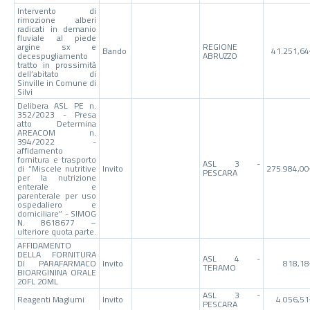
Intervento di
rimozione alberi
radicati in demanio
fluviale al piede
argine sx e
REGIONE
Bando
41.251,6
decespugliamento
ABRUZZO
tratto in prossimità
dell’abitato di
Sinville in Comune di
Silvi
Delibera ASL PE n.
352/2023 - Presa
atto Determina
AREACOM n.
394/2022 -
affidamento
fornitura e trasporto
ASL 3 -
di “Miscele nutritive
Invito
275.984,0
PESCARA
per la nutrizione
enterale e
parenterale per uso
ospedaliero e
domiciliare” - SIMOG
N. 8618677 –
ulteriore quota parte.
AFFIDAMENTO
DELLA FORNITURA
ASL 4 -
DI PARAFARMACO
Invito
818,18
TERAMO
BIOARGININA ORALE
20FL 20ML
ASL 3 -
Reagenti Maglumi
Invito
4.056,5
PESCARA