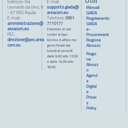
Utili
Indirizzo: Via
E-mail
Leonardo da Vinci, 6
supporto.giada@
Manuali
- 67100 L'Aquila
areacom.eu
GIADA
E-mail:
Telefono:
0861
Regolamento
amministrazione@
7710177
GIADA
areacom.eu
e-
Il servizio di call
PEC:
Procurement
center di tipo
direzione@pec.area
Regione
tecnico è attivo nei
com.eu
Abruzzo
giorni feriali dal
lunedì al venerdì
Regio
dalle 9:00 alle 13:00
ne
e dalle 14:00 alle
Abruzz
18:00
o
Agend
a
Digital
e
Privac
y
Policy