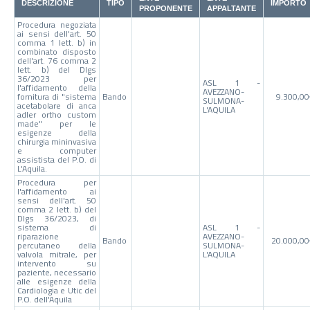
DESCRIZIONE
TIPO
IMPORTO
PROPONENTE
APPALTANTE
Procedura negoziata
ai sensi dell'art. 50
comma 1 lett. b) in
combinato disposto
dell'art. 76 comma 2
lett. b) del Dlgs
36/2023 per
ASL 1 -
l'affidamento della
AVEZZANO-
fornitura di "sistema
Bando
9.300,0
SULMONA-
acetabolare di anca
L'AQUILA
adler ortho custom
made" per le
esigenze della
chirurgia mininvasiva
e computer
assistista del P.O. di
L'Aquila.
Procedura per
l'affidamento ai
sensi dell'art. 50
comma 2 lett. b) del
Dlgs 36/2023, di
sistema di
ASL 1 -
riparazione
AVEZZANO-
Bando
20.000,0
percutaneo della
SULMONA-
valvola mitrale, per
L'AQUILA
intervento su
paziente, necessario
alle esigenze della
Cardiologia e Utic del
P.O. dell'Aquila