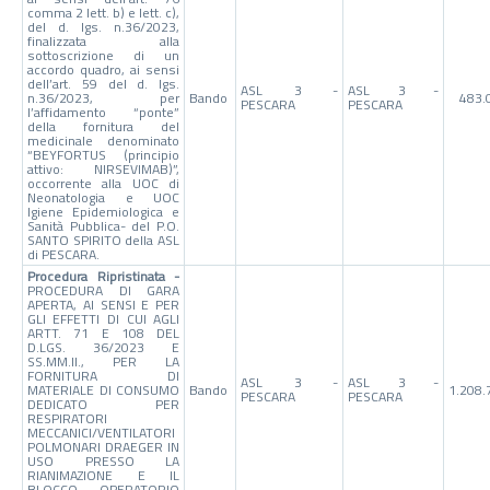
comma 2 lett. b) e lett. c),
del d. lgs. n.36/2023,
finalizzata alla
sottoscrizione di un
accordo quadro, ai sensi
dell’art. 59 del d. lgs.
ASL 3 -
ASL 3 -
n.36/2023, per
Bando
483.
PESCARA
PESCARA
l’affidamento “ponte”
della fornitura del
medicinale denominato
“BEYFORTUS (principio
attivo: NIRSEVIMAB)”,
occorrente alla UOC di
Neonatologia e UOC
Igiene Epidemiologica e
Sanità Pubblica- del P.O.
SANTO SPIRITO della ASL
di PESCARA.
Procedura Ripristinata -
PROCEDURA DI GARA
APERTA, AI SENSI E PER
GLI EFFETTI DI CUI AGLI
ARTT. 71 E 108 DEL
D.LGS. 36/2023 E
SS.MM.II., PER LA
FORNITURA DI
ASL 3 -
ASL 3 -
MATERIALE DI CONSUMO
Bando
1.208.
PESCARA
PESCARA
DEDICATO PER
RESPIRATORI
MECCANICI/VENTILATORI
POLMONARI DRAEGER IN
USO PRESSO LA
RIANIMAZIONE E IL
BLOCCO OPERATORIO