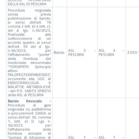
DELLA ASL DI PESCARA
Procedura negoziata
senza previa
pubblicazione di bando,
ai sensi dell’art. 76
comma 2 lett. b) e lett. c),
del d. lgs. n.36/2023,
finalizzata alla
sottoscrizione di un
accordo quadro, ai sensi
dell’art. 59 del d. lgs.
n.36/2023, per
ASL 3 -
ASL 3 -
Bando
2.053.
l’affidamento “ponte”
PESCARA
PESCARA
della fornitura del
medicinale denominato
“YORVIPATH (principio
attivo:
PALOPEGTERIPARATIDE)”,
occorrente alla UOC di
ENDOCRINOLOGIA E
MALATTIE METABOLICHE
- del P.O. SANTO SPIRITO
della ASL di PESCARA.
Bando Revocato -
Procedura di gara
negoziata su piattaforma
e-procurement GIADA, ai
sensi dell’art. 50, comma
1, lett. e) D. Lgs n.
36/2023, per
l’affidamento della
fornitura annuale di
“pompe di infusione di
ASL 1 -
ASL 1 -