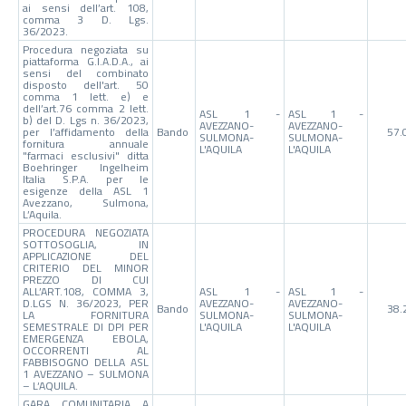
ai sensi dell’art. 108,
comma 3 D. Lgs.
36/2023.
Procedura negoziata su
piattaforma G.I.A.D.A., ai
sensi del combinato
disposto dell'art. 50
comma 1 lett. e) e
dell’art.76 comma 2 lett.
ASL 1 -
ASL 1 -
b) del D. Lgs n. 36/2023,
AVEZZANO-
AVEZZANO-
per l’affidamento della
Bando
57.
SULMONA-
SULMONA-
fornitura annuale
L'AQUILA
L'AQUILA
"farmaci esclusivi" ditta
Boehringer Ingelheim
Italia S.P.A. per le
esigenze della ASL 1
Avezzano, Sulmona,
L’Aquila.
PROCEDURA NEGOZIATA
SOTTOSOGLIA, IN
APPLICAZIONE DEL
CRITERIO DEL MINOR
PREZZO DI CUI
ALL’ART.108, COMMA 3,
ASL 1 -
ASL 1 -
D.LGS N. 36/2023, PER
AVEZZANO-
AVEZZANO-
Bando
38.
LA FORNITURA
SULMONA-
SULMONA-
SEMESTRALE DI DPI PER
L'AQUILA
L'AQUILA
EMERGENZA EBOLA,
OCCORRENTI AL
FABBISOGNO DELLA ASL
1 AVEZZANO – SULMONA
– L‘AQUILA.
GARA COMUNITARIA A