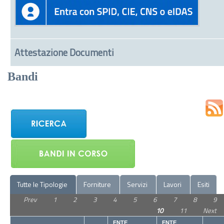
Attestazione Documenti
Bandi
Tutte le Tipologie
Forniture
Servizi
Lavori
Esiti
Prev
1
2
3
4
5
6
7
8
9
10
11
Next
ENTE
ENTE