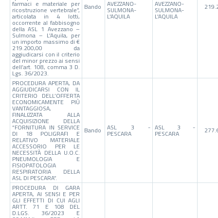
farmaci e materiale per
AVEZZANO-
AVEZZANO-
Bando
219.
ricostruzione vertebrale”,
SULMONA-
SULMONA-
articolata in 4 lotti,
L'AQUILA
L'AQUILA
occorrente al fabbisogno
della ASL 1 Avezzano –
Sulmona – L’Aquila, per
un importo massimo di €
219.200,00 da
aggiudicarsi con il criterio
del minor prezzo ai sensi
dell’art. 108, comma 3 D.
Lgs. 36/2023.
PROCEDURA APERTA, DA
AGGIUDICARSI CON IL
CRITERIO DELL’OFFERTA
ECONOMICAMENTE PIÙ
VANTAGGIOSA,
FINALIZZATA ALLA
ACQUISIZIONE DELLA
“FORNITURA IN SERVICE
ASL 3 -
ASL 3 -
Bando
277.
DI 18 POLIGRAFI E
PESCARA
PESCARA
RELATIVO MATERIALE
ACCESSORIO PER LE
NECESSITÀ DELLA U.O.C.
PNEUMOLOGIA E
FISIOPATOLOGIA
RESPIRATORIA DELLA
ASL DI PESCARA”.
PROCEDURA DI GARA
APERTA, AI SENSI E PER
GLI EFFETTI DI CUI AGLI
ARTT. 71 E 108 DEL
D.LGS. 36/2023 E