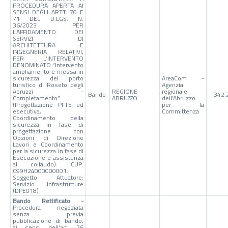
PROCEDURA APERTA AI
SENSI DEGLI ARTT. 70 E
71 DEL D.LGS. N.
36/2023 PER
L’AFFIDAMENTO DEI
SERVIZI DI
ARCHITETTURA E
INGEGNERIA RELATIVI,
PER L’INTERVENTO
DENOMINATO “Intervento
ampliamento e messa in
sicurezza del porto
AreaCom -
turistico di Roseto degli
Agenzia
Abruzzi -
REGIONE
regionale
Bando
342.
Completamento”
ABRUZZO
dell'Abruzzo
(Progettazione PFTE ed
per la
esecutiva,
Committenza
Coordinamento della
sicurezza in fase di
progettazione con
Opzioni di Direzione
Lavori e Coordinamento
per la sicurezza in fase di
Esecuzione e assistenza
al collaudo). CUP:
C99H24000000001.
Soggetto Attuatore:
Servizio Infrastrutture
(DPE018)
Bando Rettificato -
Procedura negoziata
senza previa
pubblicazione di bando,
ai sensi dell’art. 76