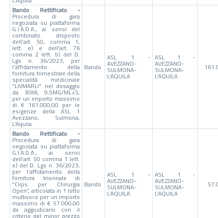
L’Aquila.
Bando Rettificato -
Procedura di gara
negoziata su piattaforma
G.I.A.D.A., ai sensi del
combinato disposto
dell’art. 50, comma 1,
lett. e) e dell'art. 76
comma 2 lett. b) del D.
ASL 1 -
ASL 1 -
Lgs n. 36/2023, per
AVEZZANO-
AVEZZANO-
l’affidamento della
Bando
161.
SULMONA-
SULMONA-
fornitura trimestrale della
L'AQUILA
L'AQUILA
specialità medicinale
"LIVMARLI" nel dosaggio
da 30ML 9,5MG/ML+S,
per un importo massimo
di € 161.000,00 per le
esigenze della ASL 1
Avezzano, Sulmona,
L’Aquila.
Bando Rettificato -
Procedura di gara
negoziata su piattaforma
G.I.A.D.A., ai sensi
dell’art. 50 comma 1 lett.
e) del D. Lgs n. 36/2023,
per l’affidamento della
ASL 1 -
ASL 1 -
fornitura triennale di
AVEZZANO-
AVEZZANO-
“Clips per Chirurgia
Bando
57.
SULMONA-
SULMONA-
Open”, articolata in 1 lotto
L'AQUILA
L'AQUILA
multivoce per un importo
massimo di € 57.000,00
da aggiudicarsi con il
criterio del minor prezzo