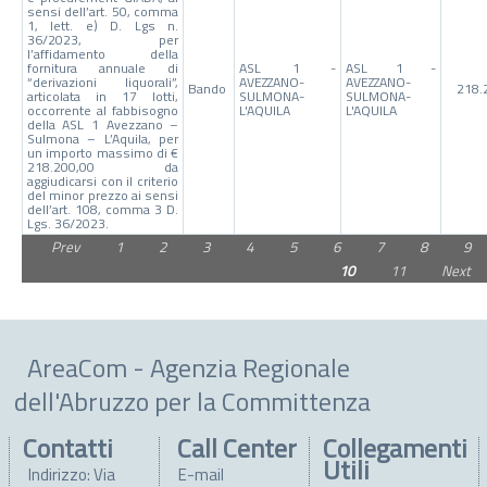
sensi dell’art. 50, comma
1, lett. e) D. Lgs n.
36/2023, per
l’affidamento della
fornitura annuale di
ASL 1 -
ASL 1 -
“derivazioni liquorali”,
AVEZZANO-
AVEZZANO-
Bando
218.
articolata in 17 lotti,
SULMONA-
SULMONA-
occorrente al fabbisogno
L'AQUILA
L'AQUILA
della ASL 1 Avezzano –
Sulmona – L’Aquila, per
un importo massimo di €
218.200,00 da
aggiudicarsi con il criterio
del minor prezzo ai sensi
dell’art. 108, comma 3 D.
Lgs. 36/2023.
Prev
1
2
3
4
5
6
7
8
9
10
11
Next
AreaCom - Agenzia Regionale
dell'Abruzzo per la Committenza
Contatti
Call Center
Collegamenti
Utili
Indirizzo: Via
E-mail