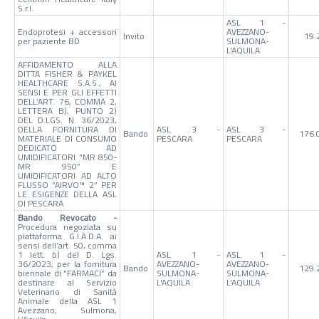
S.r.l.
ASL 1 -
Endoprotesi + accessori
AVEZZANO-
Invito
19.
per paziente BD
SULMONA-
L'AQUILA
AFFIDAMENTO ALLA
DITTA FISHER & PAYKEL
HEALTHCARE S.A.S., AI
SENSI E PER GLI EFFETTI
DELL’ART. 76, COMMA 2,
LETTERA B), PUNTO 2)
DEL D.LGS. N. 36/2023,
DELLA FORNITURA DI
ASL 3 -
ASL 3 -
Bando
176.
MATERIALE DI CONSUMO
PESCARA
PESCARA
DEDICATO AD
UMIDIFICATORI ”MR 850-
MR 950” E
UMIDIFICATORI AD ALTO
FLUSSO “AIRVO™ 2” PER
LE ESIGENZE DELLA ASL
DI PESCARA
Bando Revocato -
Procedura negoziata su
piattaforma G.I.A.D.A. ai
sensi dell’art. 50, comma
1 lett. b) del D. Lgs.
ASL 1 -
ASL 1 -
36/2023, per la fornitura
AVEZZANO-
AVEZZANO-
Bando
129.
biennale di “FARMACI” da
SULMONA-
SULMONA-
destinare al Servizio
L'AQUILA
L'AQUILA
Veterinario di Sanità
Animale della ASL 1
Avezzano, Sulmona,