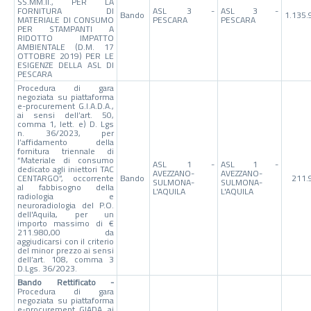
SS.MM.II., PER LA
FORNITURA DI
ASL 3 -
ASL 3 -
Bando
1.135.
MATERIALE DI CONSUMO
PESCARA
PESCARA
PER STAMPANTI A
RIDOTTO IMPATTO
AMBIENTALE (D.M. 17
OTTOBRE 2019) PER LE
ESIGENZE DELLA ASL DI
PESCARA
Procedura di gara
negoziata su piattaforma
e-procurement G.I.A.D.A.,
ai sensi dell’art. 50,
comma 1, lett. e) D. Lgs
n. 36/2023, per
l’affidamento della
fornitura triennale di
“Materiale di consumo
ASL 1 -
ASL 1 -
dedicato agli iniettori TAC
AVEZZANO-
AVEZZANO-
CENTARGO”, occorrente
Bando
211.
SULMONA-
SULMONA-
al fabbisogno della
L'AQUILA
L'AQUILA
radiologia e
neuroradiologia del P.O.
dell'Aquila, per un
importo massimo di €
211.980,00 da
aggiudicarsi con il criterio
del minor prezzo ai sensi
dell’art. 108, comma 3
D.Lgs. 36/2023.
Bando Rettificato -
Procedura di gara
negoziata su piattaforma
e-procurement GIADA, ai