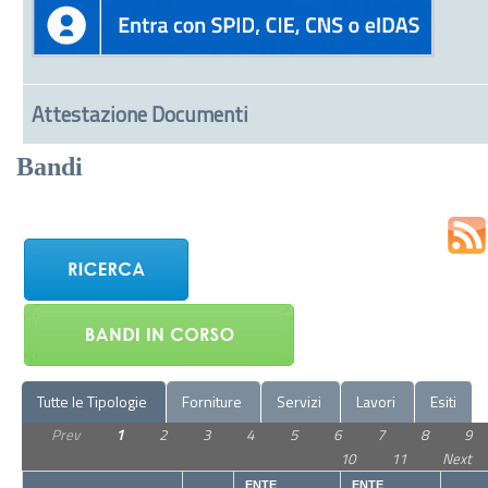
Attestazione Documenti
Bandi
Tutte le Tipologie
Forniture
Servizi
Lavori
Esiti
Prev
1
2
3
4
5
6
7
8
9
10
11
Next
ENTE
ENTE