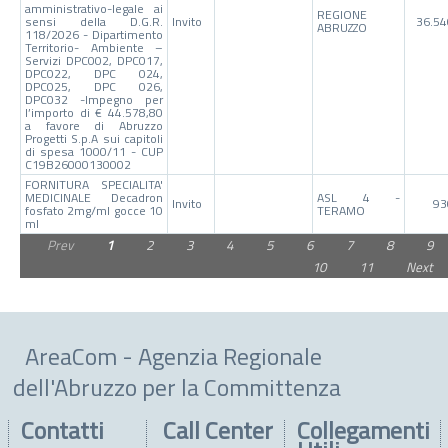
amministrativo-legale ai
REGIONE
sensi della D.G.R.
Invito
36.54
ABRUZZO
118/2026 - Dipartimento
Territorio- Ambiente –
Servizi DPC002, DPC017,
DPC022, DPC 024,
DPC025, DPC 026,
DPC032 -Impegno per
l’importo di € 44.578,80
a favore di Abruzzo
Progetti S.p.A sui capitoli
di spesa 1000/11 - CUP
C19B26000130002
FORNITURA SPECIALITA'
MEDICINALE Decadron
ASL 4 -
Invito
93
fosfato 2mg/ml gocce 10
TERAMO
ml
Prev
1
2
3
4
5
6
7
8
9
10
11
Next
AreaCom - Agenzia Regionale
dell'Abruzzo per la Committenza
Contatti
Call Center
Collegamenti