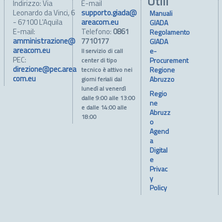
Utili
Indirizzo: Via
E-mail
Leonardo da Vinci, 6
supporto.giada@
Manuali
- 67100 L'Aquila
areacom.eu
GIADA
E-mail:
Telefono:
0861
Regolamento
amministrazione@
7710177
GIADA
areacom.eu
e-
Il servizio di call
PEC:
Procurement
center di tipo
direzione@pec.area
Regione
tecnico è attivo nei
com.eu
Abruzzo
giorni feriali dal
lunedì al venerdì
Regio
dalle 9:00 alle 13:00
ne
e dalle 14:00 alle
Abruzz
18:00
o
Agend
a
Digital
e
Privac
y
Policy