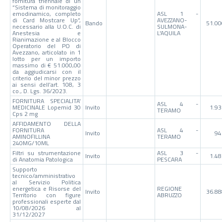
fornitura triennale di un
“Sistema di monitoraggio
emodinamico, completo
ASL 1 -
di Card Mostcare Up”,
AVEZZANO-
Bando
51.00
necessario alla U.O.C. di
SULMONA-
Anestesia e
L'AQUILA
Rianimazione e al Blocco
Operatorio del PO di
Avezzano, articolato in 1
lotto per un importo
massimo di € 51.000,00
da aggiudicarsi con il
criterio del minor prezzo
ai sensi dell’art. 108, 3
co., D. Lgs. 36/2023.
FORNITURA SPECIALITA'
ASL 4 -
MEDICINALE Lopemid 30
Invito
1.93
TERAMO
Cps 2 mg
AFFIDAMENTO DELLA
FORNITURA
ASL 4 -
Invito
94
AMINOFILLINA
TERAMO
240MG/10ML
Filtri su strumentazione
ASL 3 -
Invito
1.48
di Anatomia Patologica
PESCARA
Supporto
tecnico/amministrativo
al Servizio Politica
energetica e Risorse del
REGIONE
Invito
36.88
Territorio con figure
ABRUZZO
professionali esperte dal
10/08/2026 al
31/12/2027