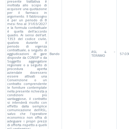
presente trattativa è
inoltrata allo scopo di
acquisire una quotazione
per il farmaco in
argomento. Il fabbisogno
è per un periodo di 8
mesi fino al 31/03/2027
e la formula contrattuale
è quella dell’accordo
quadro. Ai sensi dell’art.
1353 del codice civile,
qualora durante il
periodo di vigenza
contrattuale, a seguito di
ASL 4 -
aggiudicazioni di gare
Bando
57.03
TERAMO
disposte da CONSIP o da
Soggetto aggregatore
regionale o a seguito di
procedura aperta
aziendale dovessero
essere attivati una
Convenzione o un
contratto comprendente
le forniture contemplate
nella presente richiesta a
condizioni più
vantaggiose, il contratto
si intenderà risolto con
effetto dalla semplice
comunicazione dell’ASL,
salvo che l’operatore
economico non offra di
adeguare i propri prezzi
di offerta rispetto a quelli
più vantaggiosi.