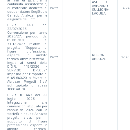
al fine di garantire la
ASL 1 -
continuità assistenziale,
AVEZZANO-
di materiale dedicato al
Invito
4.74
SULMONA-
sequenziatore SeqStudio
L'AQUILA
Genetic Analyzer per le
esigenze del Critt
D.G.R. 443 del
22/07/2026–
Convenzione per l’anno
2026/27, periodo dal
05.08.2026 al
31.12.2027 relativa al
progetto “Supporto di
figure professionali
esperte in ambito
REGIONE
Invito
37.41
tecnico-amministrativo-
ABRUZZO
legale ai sensi della
D.G.R. 118/2026 -
SERVIZIO DPC032”.
Impegno per l’importo di
€ 45.640,20 a favore di
Abruzzo Progetti S.p.A
sul capitolo di spesa
1000 art. 16.
D.G.R. n. 443 del 22
luglio 2026 –
Integrazione alle
convenzioni stipulate per
l'annualità 2026 con la
società in house Abruzzo
progetti s.p.a. per il
supporto di figure
professionali esperte in
ambito tecnico-