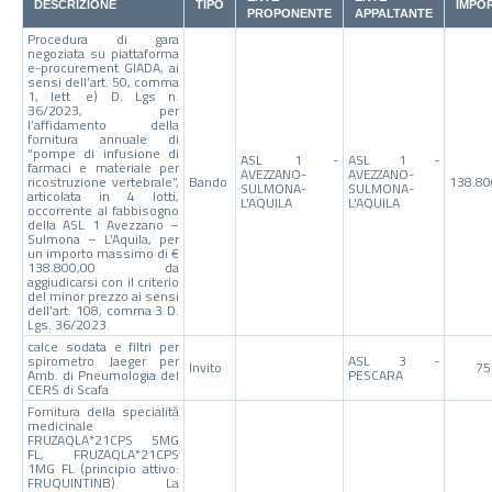
DESCRIZIONE
TIPO
IMPO
PROPONENTE
APPALTANTE
Procedura di gara
negoziata su piattaforma
e-procurement GIADA, ai
sensi dell’art. 50, comma
1, lett. e) D. Lgs n.
36/2023, per
l’affidamento della
fornitura annuale di
“pompe di infusione di
ASL 1 -
ASL 1 -
farmaci e materiale per
AVEZZANO-
AVEZZANO-
ricostruzione vertebrale”,
Bando
138.80
SULMONA-
SULMONA-
articolata in 4 lotti,
L'AQUILA
L'AQUILA
occorrente al fabbisogno
della ASL 1 Avezzano –
Sulmona – L’Aquila, per
un importo massimo di €
138.800,00 da
aggiudicarsi con il criterio
del minor prezzo ai sensi
dell’art. 108, comma 3 D.
Lgs. 36/2023.
calce sodata e filtri per
spirometro Jaeger per
ASL 3 -
Invito
75
Amb. di Pneumologia del
PESCARA
CERS di Scafa
Fornitura della specialità
medicinale
FRUZAQLA*21CPS 5MG
FL, FRUZAQLA*21CPS
1MG FL (principio attivo:
FRUQUINTINB). La