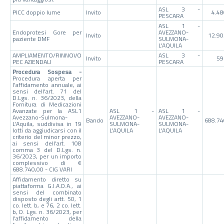
ASL 3 -
PICC doppio lume
Invito
4.48
PESCARA
ASL 1 -
Endoprotesi Gore per
AVEZZANO-
Invito
12.90
paziente DMF
SULMONA-
L'AQUILA
AMPLIAMENTO/RINNOVO
ASL 3 -
Invito
59
PEC AZIENDALI
PESCARA
Procedura Sospesa -
Procedura aperta per
l’affidamento annuale, ai
sensi dell'art. 71 del
D.Lgs. n. 36/2023, della
Fornitura di Medicazioni
Avanzate per la ASL1
ASL 1 -
ASL 1 -
Avezzano-Sulmona-
AVEZZANO-
AVEZZANO-
Bando
688.74
L’Aquila, suddivisa in 19
SULMONA-
SULMONA-
lotti da aggiudicarsi con il
L'AQUILA
L'AQUILA
criterio del minor prezzo,
ai sensi dell’art. 108
comma 3 del D.Lgs. n.
36/2023, per un importo
complessivo di €
688.740,00 - CIG VARI
Affidamento diretto su
piattaforma G.I.A.D.A., ai
sensi del combinato
disposto degli artt. 50, 1
co. lett. b, e 76, 2 co. lett.
b, D. Lgs. n. 36/2023, per
l’affidamento della