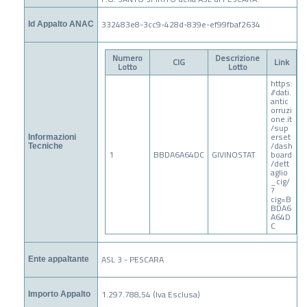
332483e8-3cc9-428d-839e-ef99fbaf2634
Id Appalto ANAC
Numero
Descrizione
CIG
Link
Lotto
Lotto
https:
//dati.
antic
orruzi
one.it
/sup
erset
Informazioni
/dash
Tecniche
1
BBDA6A64DC
GIVINOSTAT
board
/dett
aglio
_cig/
?
cig=B
BDA6
A64D
C
ASL 3 - PESCARA
Ente appaltante
1.297.788,54 (Iva Esclusa)
Importo Appalto