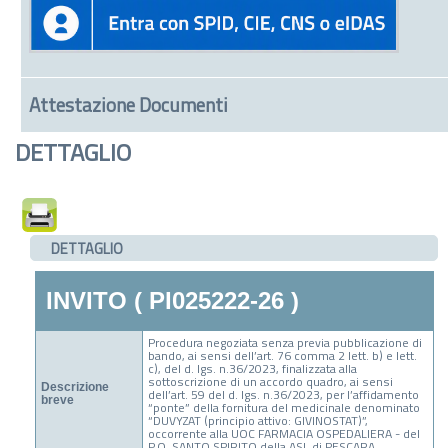
Attestazione Documenti
DETTAGLIO
DETTAGLIO
INVITO ( PI025222-26 )
Procedura negoziata senza previa pubblicazione di
bando, ai sensi dell’art. 76 comma 2 lett. b) e lett.
c), del d. lgs. n.36/2023, finalizzata alla
sottoscrizione di un accordo quadro, ai sensi
Descrizione
dell’art. 59 del d. lgs. n.36/2023, per l’affidamento
breve
“ponte” della fornitura del medicinale denominato
“DUVYZAT (principio attivo: GIVINOSTAT)”,
occorrente alla UOC FARMACIA OSPEDALIERA - del
P.O. SANTO SPIRITO della ASL di PESCARA.