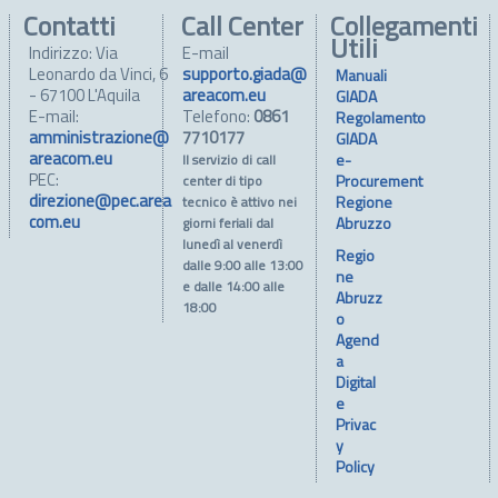
Contatti
Call Center
Collegamenti
Utili
Indirizzo: Via
E-mail
Leonardo da Vinci, 6
supporto.giada@
Manuali
- 67100 L'Aquila
areacom.eu
GIADA
E-mail:
Telefono:
0861
Regolamento
amministrazione@
7710177
GIADA
areacom.eu
e-
Il servizio di call
PEC:
Procurement
center di tipo
direzione@pec.area
Regione
tecnico è attivo nei
com.eu
Abruzzo
giorni feriali dal
lunedì al venerdì
Regio
dalle 9:00 alle 13:00
ne
e dalle 14:00 alle
Abruzz
18:00
o
Agend
a
Digital
e
Privac
y
Policy