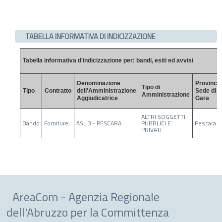
TABELLA INFORMATIVA DI INDICIZZAZIONE
Tabella informativa d'indicizzazione per: bandi, esiti ed avvisi
Denominazione
Provincia
Tipo di
Tipo
Contratto
dell'Amministrazione
Sede di
Amministrazione
Aggiudicatrice
Gara
ALTRI SOGGETTI
Bando
Forniture
ASL 3 - PESCARA
PUBBLICI E
Pescara
PRIVATI
AreaCom - Agenzia Regionale
dell'Abruzzo per la Committenza