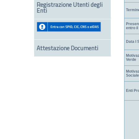
Registrazione Utenti degli
Enti
Termine
Present
entro il
Data I 
Attestazione Documenti
Motiva
Verde
Motiva
Sociale
Enti Pr