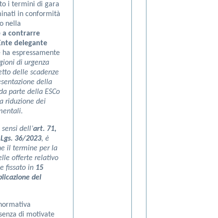
to i termini di gara
inati in conformità
o nella
 a contrarre
Ente delegante
e ha espressamente
gioni di urgenza
etto delle scadenze
esentazione della
 da parte della ESCo
a riduzione dei
mentali.
 sensi dell’
art. 71,
Lgs. 36/2023
, è
e il termine per la
lle offerte relativo
e fissato in
15
blicazione del
 normativa
senza di motivate