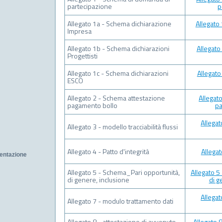
partecipazione
p
Allegato 1a - Schema dichiarazione
Allegato
Impresa
Allegato 1b - Schema dichiarazioni
Allegato
Progettisti
Allegato 1c - Schema dichiarazioni
Allegato
ESCO
Allegato 2 - Schema attestazione
Allegat
pagamento bollo
pa
Allegat
Allegato 3 - modello tracciabilità flussi
Allegato 4 - Patto d'integrità
Allegat
ntazione
Allegato 5 - Schema_Pari opportunità,
Allegato 5
di genere, inclusione
di g
Allegat
Allegato 7 - modulo trattamento dati
Allegato 8 - attestazione di avvenuto
Allegato 