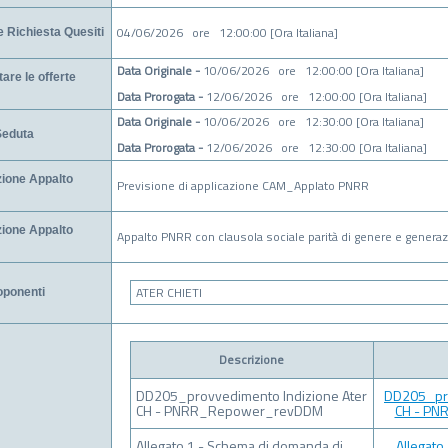
04/06/2026 ore 12:00:00 [Ora Italiana]
 Richiesta Quesiti
Data Originale -
10/06/2026 ore 12:00:00 [Ora Italiana]
are le offerte
Data Prorogata -
12/06/2026 ore 12:00:00 [Ora Italiana]
Data Originale -
10/06/2026 ore 12:30:00 [Ora Italiana]
Seduta
Data Prorogata -
12/06/2026 ore 12:30:00 [Ora Italiana]
zione Appalto
Previsione di applicazione CAM_Applato PNRR
zione Appalto
Appalto PNRR con clausola sociale parità di genere e generaz
ATER CHIETI
oponenti
Descrizione
DD205_provvedimento Indizione Ater
DD205_pro
CH - PNRR_Repower_revDDM
CH - PN
Allegato 1 - Schema di domanda di
Allegato