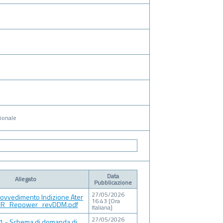
ionale
Data
Allegato
Pubblicazione
27/05/2026
vvedimento Indizione Ater
16:43 [Ora
RR_Repower_revDDM.pdf
Italiana]
27/05/2026
 1 - Schema di domanda di