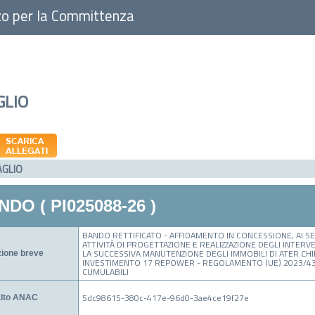
zo per la Committenza
GLIO
AGLIO
DO ( PI025088-26 )
BANDO RETTIFICATO - AFFIDAMENTO IN CONCESSIONE, AI SENS
ATTIVITÀ DI PROGETTAZIONE E REALIZZAZIONE DEGLI INTERVE
LA SUCCESSIVA MANUTENZIONE DEGLI IMMOBILI DI ATER CHI
zione breve
INVESTIMENTO 17 REPOWER - REGOLAMENTO (UE) 2023/435
CUMULABILI
5dc98615-380c-417e-96d0-3ae4ce19f27e
alto ANAC