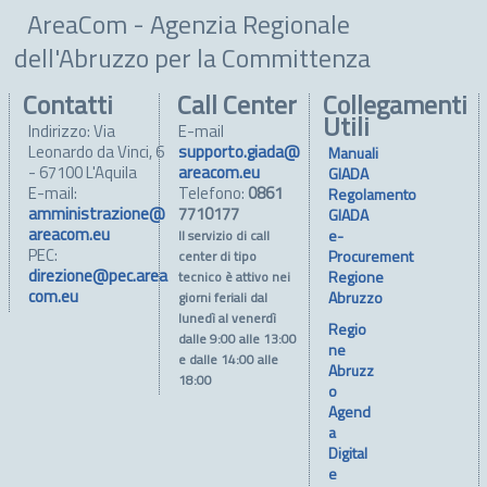
AreaCom - Agenzia Regionale
dell'Abruzzo per la Committenza
Contatti
Call Center
Collegamenti
Utili
Indirizzo: Via
E-mail
Leonardo da Vinci, 6
supporto.giada@
Manuali
- 67100 L'Aquila
areacom.eu
GIADA
E-mail:
Telefono:
0861
Regolamento
amministrazione@
7710177
GIADA
areacom.eu
e-
Il servizio di call
PEC:
Procurement
center di tipo
direzione@pec.area
Regione
tecnico è attivo nei
com.eu
Abruzzo
giorni feriali dal
lunedì al venerdì
Regio
dalle 9:00 alle 13:00
ne
e dalle 14:00 alle
Abruzz
18:00
o
Agend
a
Digital
e