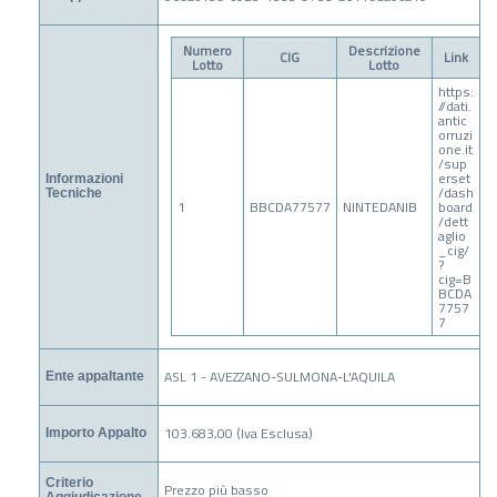
Numero
Descrizione
CIG
Link
Lotto
Lotto
https:
//dati.
antic
orruzi
one.it
/sup
erset
Informazioni
/dash
Tecniche
1
BBCDA77577
NINTEDANIB
board
/dett
aglio
_cig/
?
cig=B
BCDA
7757
7
ASL 1 - AVEZZANO-SULMONA-L'AQUILA
Ente appaltante
103.683,00 (Iva Esclusa)
Importo Appalto
Criterio
Prezzo più basso
Aggiudicazione