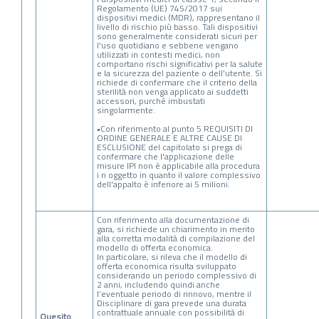
Regolamento (UE) 745/2017 sui
dispositivi medici (MDR), rappresentano il
livello di rischio più basso. Tali dispositivi
sono generalmente considerati sicuri per
l'uso quotidiano e sebbene vengano
utilizzati in contesti medici, non
comportano rischi significativi per la salute
e la sicurezza del paziente o dell'utente. Si
richiede di confermare che il criterio della
sterilità non venga applicato ai suddetti
accessori, purché imbustati
singolarmente.
•Con riferimento al punto 5 REQUISITI DI
ORDINE GENERALE E ALTRE CAUSE DI
ESCLUSIONE del capitolato si prega di
confermare che l'applicazione delle
misure IPI non è applicabile alla procedura
i n oggetto in quanto il valore complessivo
dell'appalto è inferiore ai 5 milioni.
Con riferimento alla documentazione di
gara, si richiede un chiarimento in merito
alla corretta modalità di compilazione del
modello di offerta economica.
In particolare, si rileva che il modello di
offerta economica risulta sviluppato
considerando un periodo complessivo di
2 anni, includendo quindi anche
l’eventuale periodo di rinnovo, mentre il
Disciplinare di gara prevede una durata
contrattuale annuale con possibilità di
Quesito