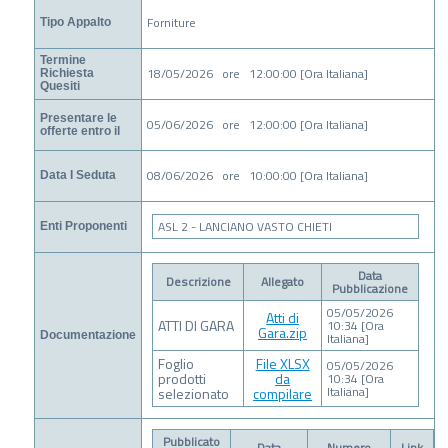
Forniture
Tipo Appalto
Termine
18/05/2026 ore 12:00:00 [Ora Italiana]
Richiesta
Quesiti
Presentare le
05/06/2026 ore 12:00:00 [Ora Italiana]
offerte entro il
08/06/2026 ore 10:00:00 [Ora Italiana]
Data I Seduta
ASL 2 - LANCIANO VASTO CHIETI
Enti Proponenti
Data
Descrizione
Allegato
Pubblicazione
05/05/2026
Atti di
ATTI DI GARA
10:34 [Ora
Gara.zip
Documentazione
Italiana]
Foglio
File XLSX
05/05/2026
prodotti
da
10:34 [Ora
Italiana]
selezionato
compilare
Pubblicato
Data
Numero
Link