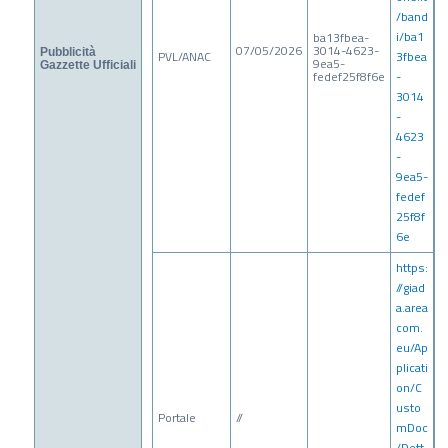
/band
i/ba1
ba13fbea-
07/05/2026
3014-4623-
Pubblicità
PVL/ANAC
3fbea
9ea5-
Gazzette Ufficiali
fedef25f8f6e
-
3014
-
4623
-
9ea5-
fedef
25f8f
6e
https:
//giad
a.area
com.
eu/Ap
plicati
on/C
usto
Portale
//
mDoc
/Dett