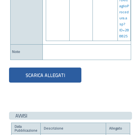
aglioP
roced
ura.a
sp?
ID=28
8825
Note
AVVISI
Data
Descrizione
Allegato
Pubblicazione