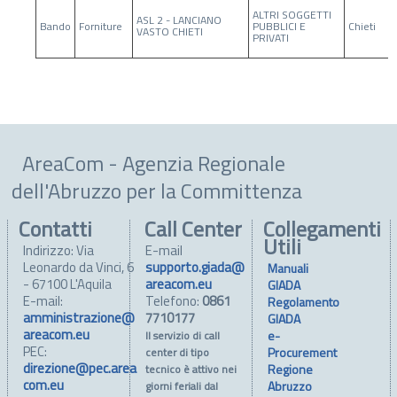
ALTRI SOGGETTI
ASL 2 - LANCIANO
Bando
Forniture
PUBBLICI E
Chieti
VASTO CHIETI
PRIVATI
AreaCom - Agenzia Regionale
dell'Abruzzo per la Committenza
Contatti
Call Center
Collegamenti
Utili
Indirizzo: Via
E-mail
Leonardo da Vinci, 6
supporto.giada@
Manuali
- 67100 L'Aquila
areacom.eu
GIADA
E-mail:
Telefono:
0861
Regolamento
amministrazione@
7710177
GIADA
areacom.eu
e-
Il servizio di call
PEC:
Procurement
center di tipo
direzione@pec.area
Regione
tecnico è attivo nei
com.eu
Abruzzo
giorni feriali dal