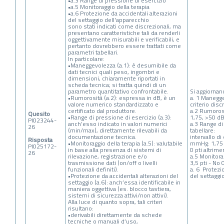
•a.3 Range di pressione di esercizio
•a.5 Monitoraggio della terapia
•a.6 Protezione da accidentali alterazioni
del settaggio dell'apparecchio
sono stati indicati come discrezionali, ma
presentano caratteristiche tali da renderli
oggettivamente misurabili e verificabili, e
pertanto dovrebbero essere trattati come
parametri tabellari.
In particolare:
•Maneggevolezza (a.1): è desumibile da
dati tecnici quali peso, ingombri e
dimensioni, chiaramente riportati in
scheda tecnica; si tratta quindi di un
parametro quantitativo confrontabile.
Si aggiornan
•Rumorosità (a.2): espressa in dB, è un
a. 1 Manegge
valore numerico standardizzato e
criterio disc
certificato dal produttore.
a.2 Rumorosi
Quesito
•Range di pressione di esercizio (a.3):
1,75, >50 dB
PI023244-
anch’esso indicato in valori numerici
a.3 Range di
26
(min/max), direttamente rilevabili da
tabellare:
documentazione tecnica.
intervallo di
Risposta
•Monitoraggio della terapia (a.5): valutabile
mmHg: 1,75 
PI025172-
in base alla presenza di sistemi di
0 pti altrime
26
rilevazione, registrazione e/o
a.5 Monitorag
trasmissione dati (on/off o livelli
3,5 pti - No 0
funzionali definiti).
a. 6 Protezio
•Protezione da accidentali alterazioni del
del settaggio
settaggio (a.6): anch’essa identificabile in
maniera oggettiva (es. blocco tastiera,
sistemi di sicurezza attivi/non attivi).
Alla luce di quanto sopra, tali criteri
risultano:
•derivabili direttamente da schede
tecniche o manuali d’uso,