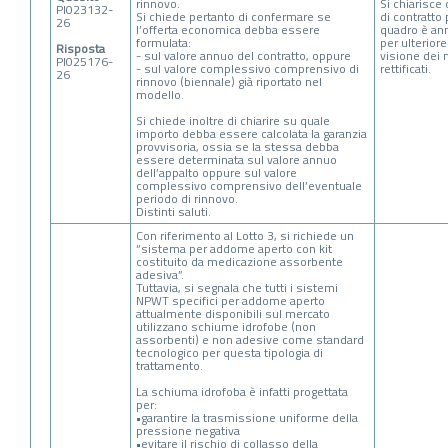
rinnovo.
Si chiarisce
PI023132-
Si chiede pertanto di confermare se
di contratto 
26
l’offerta economica debba essere
quadro è ann
formulata:
per ulterior
Risposta
- sul valore annuo del contratto, oppure
visione dei 
PI025176-
- sul valore complessivo comprensivo di
rettificati.
26
rinnovo (biennale) già riportato nel
modello.
Si chiede inoltre di chiarire su quale
importo debba essere calcolata la garanzia
provvisoria, ossia se la stessa debba
essere determinata sul valore annuo
dell’appalto oppure sul valore
complessivo comprensivo dell’eventuale
periodo di rinnovo.
Distinti saluti.
Con riferimento al Lotto 3, si richiede un
“sistema per addome aperto con kit
costituito da medicazione assorbente
adesiva”.
Tuttavia, si segnala che tutti i sistemi
NPWT specifici per addome aperto
attualmente disponibili sul mercato
utilizzano schiume idrofobe (non
assorbenti) e non adesive come standard
tecnologico per questa tipologia di
trattamento.
La schiuma idrofoba è infatti progettata
per:
•garantire la trasmissione uniforme della
pressione negativa
•evitare il rischio di collasso della