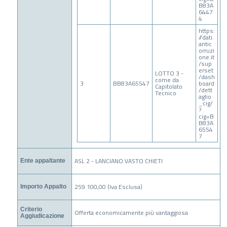
B83A
6447
4
https:
//dati.
antic
orruzi
one.it
/sup
erset
LOTTO 3 -
/dash
come da
3
BB83A65547
board
Capitolato
/dett
Tecnico
aglio
_cig/
?
cig=B
B83A
6554
7
ASL 2 - LANCIANO VASTO CHIETI
Ente appaltante
259.100,00 (Iva Esclusa)
Importo Appalto
Criterio
Offerta economicamente più vantaggiosa
Aggiudicazione