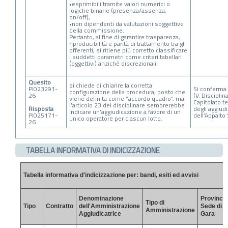
•esprimibili tramite valori numerici o
logiche binarie (presenza/assenza,
on/off),
•non dipendenti da valutazioni soggettive
della commissione.
Pertanto, al fine di garantire trasparenza,
riproducibilità e parità di trattamento tra gli
offerenti, si ritiene più corretto classificare
i suddetti parametri come criteri tabellari
(oggettivi) anziché discrezionali.
Quesito
si chiede di chiarire la corretta
PI023291-
Si conferma 
configurazione della procedura, posto che
26
(V. Discipli
viene definita come “accordo quadro”, ma
Capitolato t
l’articolo 23 del disciplinare sembrerebbe
Risposta
degli aggiud
indicare un’aggiudicazione a favore di un
PI025171-
dell’Appalto
unico operatore per ciascun lotto.
26
TABELLA INFORMATIVA DI INDICIZZAZIONE
Tabella informativa d'indicizzazione per: bandi, esiti ed avvisi
Denominazione
Provincia
Tipo di
Tipo
Contratto
dell'Amministrazione
Sede di
Amministrazione
Aggiudicatrice
Gara