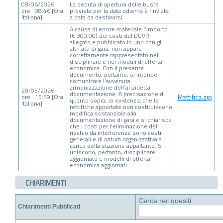
08/06/2026
La seduta di apertura delle buste
ore 08:46 [Ora
prevista per la data odierna è rinviata
Italiana]
a data da destinarsi.
A causa di errore materiale l’importo
(€ 300,00) dei costi del DUVRI
allegato e pubblicato in uno con gli
altri atti di gara, non appare
correttamente rappresentato nel
disciplinare e nei moduli di offerta
economica. Con il presente
documento, pertanto, si intende
comunicare l’avvenuta
armonizzazione dell’anzidetta
28/05/2026
documentazione. A precisazione di
Rettifica.zip
ore 15:59 [Ora
quanto sopra, si evidenzia che le
Italiana]
rettifiche apportate non costituiscono
modifica sostanziale alla
documentazione di gara e si chiarisce
che i costi per l’eliminazione del
rischio da interferenze sono costi
generali e di natura organizzativa a
carico della stazione appaltante. Si
uniscono, pertanto, disciplinare
aggiornato e modelli di offerta
economica aggiornati.
CHIARIMENTI
Cerca nei quesiti
Chiarimenti Pubblicati