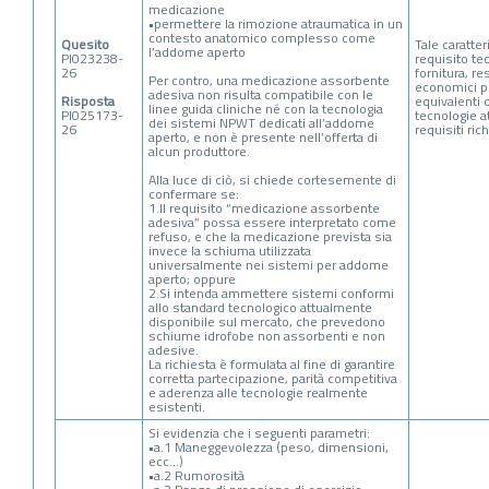
medicazione
•permettere la rimozione atraumatica in un
contesto anatomico complesso come
Quesito
Tale caratter
l’addome aperto
PI023238-
requisito tec
26
fornitura, re
Per contro, una medicazione assorbente
economici p
adesiva non risulta compatibile con le
Risposta
equivalenti o
linee guida cliniche né con la tecnologia
PI025173-
tecnologie a
dei sistemi NPWT dedicati all’addome
26
requisiti rich
aperto, e non è presente nell’offerta di
alcun produttore.
Alla luce di ciò, si chiede cortesemente di
confermare se:
1.Il requisito “medicazione assorbente
adesiva” possa essere interpretato come
refuso, e che la medicazione prevista sia
invece la schiuma utilizzata
universalmente nei sistemi per addome
aperto; oppure
2.Si intenda ammettere sistemi conformi
allo standard tecnologico attualmente
disponibile sul mercato, che prevedono
schiume idrofobe non assorbenti e non
adesive.
La richiesta è formulata al fine di garantire
corretta partecipazione, parità competitiva
e aderenza alle tecnologie realmente
esistenti.
Si evidenzia che i seguenti parametri:
•a.1 Maneggevolezza (peso, dimensioni,
ecc…)
•a.2 Rumorosità