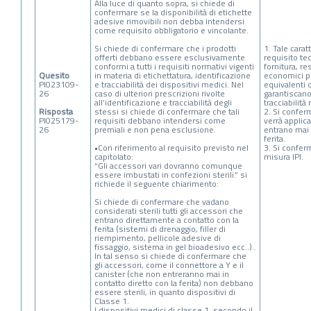
Alla luce di quanto sopra, si chiede di
confermare se la disponibilità di etichette
adesive rimovibili non debba intendersi
come requisito obbligatorio e vincolante.
Si chiede di confermare che i prodotti
1. Tale carat
offerti debbano essere esclusivamente
requisito tec
conformi a tutti i requisiti normativi vigenti
fornitura, re
Quesito
in materia di etichettatura, identificazione
economici p
PI023109-
e tracciabilità dei dispositivi medici. Nel
equivalenti 
26
caso di ulteriori prescrizioni rivolte
garantiscano
all’identificazione e tracciabilità degli
tracciabilità 
Risposta
stessi si chiede di confermare che tali
2. Si conferm
PI025179-
requisiti debbano intendersi come
verrà applic
26
premiali e non pena esclusione.
entrano mai 
ferita.
•Con riferimento al requisito previsto nel
3. Si conferm
capitolato:
misura IPI.
“Gli accessori vari dovranno comunque
essere imbustati in confezioni sterili.” si
richiede il seguente chiarimento:
Si chiede di confermare che vadano
considerati sterili tutti gli accessori che
entrano direttamente a contatto con la
ferita (sistemi di drenaggio, filler di
riempimento, pellicole adesive di
fissaggio, sistema in gel bioadesivo ecc..)..
In tal senso si chiede di confermare che
gli accessori, come il connettore a Y e il
canister (che non entreranno mai in
contatto diretto con la ferita) non debbano
essere sterili, in quanto dispositivi di
Classe 1.
I dispositivi medici di classe 1, secondo il