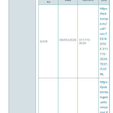
su
https:
//ted.
europ
a.eu/
udl?
uri=T
ED:N
06/05/2026
311715-
GUUE
2026
OTIC
E:311
715-
2026:
TEXT:
IT:HT
ML
https:
//pub
blicita
legale
.antic
orruzi
one.it