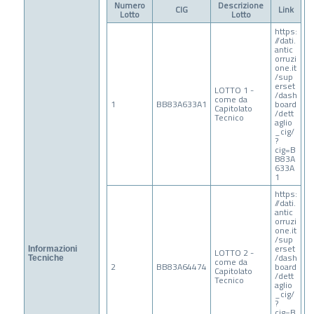
Numero
Descrizione
CIG
Link
Lotto
Lotto
https:
//dati.
antic
orruzi
one.it
/sup
erset
LOTTO 1 -
/dash
come da
1
BB83A633A1
board
Capitolato
/dett
Tecnico
aglio
_cig/
?
cig=B
B83A
633A
1
https:
//dati.
antic
orruzi
one.it
/sup
erset
Informazioni
LOTTO 2 -
/dash
Tecniche
come da
2
BB83A64474
board
Capitolato
/dett
Tecnico
aglio
_cig/
?
cig=B