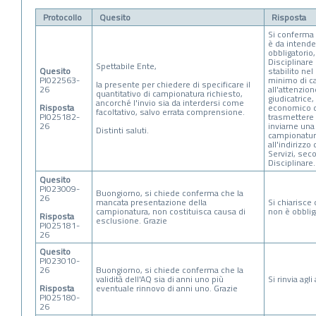
Protocollo
Quesito
Risposta
Si conferma 
è da intende
obbligatorio,
Disciplinare
Spettabile Ente,
Quesito
stabilito nel
PI022563-
minimo di c
la presente per chiedere di specificare il
26
all'attenzio
quantitativo di campionatura richiesto,
giudicatrice,
ancorché l'invio sia da interdersi come
Risposta
economico 
facoltativo, salvo errata comprensione.
PI025182-
trasmettere 
26
inviarne una
Distinti saluti.
campionatura
all'indirizzo
Servizi, sec
Disciplinare.
Quesito
PI023009-
Buongiorno, si chiede conferma che la
26
mancata presentazione della
Si chiarisce 
campionatura, non costituisca causa di
non è obblig
Risposta
esclusione. Grazie
PI025181-
26
Quesito
PI023010-
26
Buongiorno, si chiede conferma che la
validità dell'AQ sia di anni uno più
Si rinvia agli 
Risposta
eventuale rinnovo di anni uno. Grazie
PI025180-
26