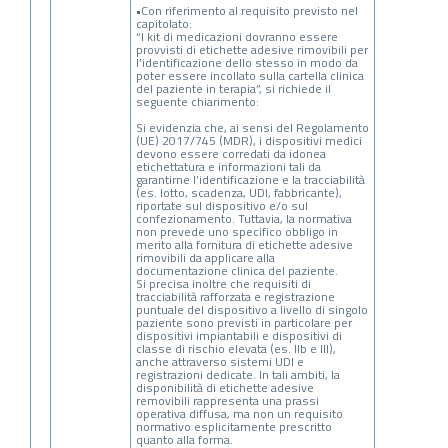
•Con riferimento al requisito previsto nel
capitolato:
“I kit di medicazioni dovranno essere
provvisti di etichette adesive rimovibili per
l’identificazione dello stesso in modo da
poter essere incollato sulla cartella clinica
del paziente in terapia”, si richiede il
seguente chiarimento:
Si evidenzia che, ai sensi del Regolamento
(UE) 2017/745 (MDR), i dispositivi medici
devono essere corredati da idonea
etichettatura e informazioni tali da
garantirne l’identificazione e la tracciabilità
(es. lotto, scadenza, UDI, fabbricante),
riportate sul dispositivo e/o sul
confezionamento. Tuttavia, la normativa
non prevede uno specifico obbligo in
merito alla fornitura di etichette adesive
rimovibili da applicare alla
documentazione clinica del paziente.
Si precisa inoltre che requisiti di
tracciabilità rafforzata e registrazione
puntuale del dispositivo a livello di singolo
paziente sono previsti in particolare per
dispositivi impiantabili e dispositivi di
classe di rischio elevata (es. IIb e III),
anche attraverso sistemi UDI e
registrazioni dedicate. In tali ambiti, la
disponibilità di etichette adesive
removibili rappresenta una prassi
operativa diffusa, ma non un requisito
normativo esplicitamente prescritto
quanto alla forma.