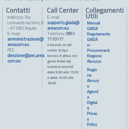
Contatti
Call Center
Collegamenti
Utili
Indirizzo: Via
E-mail
Leonardo da Vinci, 6
supporto.giada@
Manuali
- 67100 L'Aquila
areacom.eu
GIADA
E-mail:
Telefono:
0861
Regolamento
amministrazione@
7710177
GIADA
areacom.eu
e-
Il servizio di call
PEC:
Procurement
center di tipo
direzione@pec.area
Regione
tecnico è attivo nei
com.eu
Abruzzo
giorni feriali dal
lunedì al venerdì
Regio
dalle 9:00 alle 13:00
ne
e dalle 14:00 alle
Abruzz
18:00
o
Agend
a
Digital
e
Privac
y
Policy