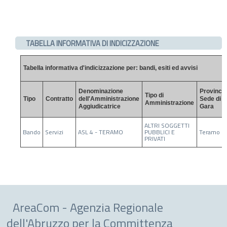
TABELLA INFORMATIVA DI INDICIZZAZIONE
Tabella informativa d'indicizzazione per: bandi, esiti ed avvisi
Denominazione
Provincia
Tipo di
Tipo
Contratto
dell'Amministrazione
Sede di
Amministrazione
Aggiudicatrice
Gara
ALTRI SOGGETTI
Bando
Servizi
ASL 4 - TERAMO
PUBBLICI E
Teramo
PRIVATI
AreaCom - Agenzia Regionale
dell'Abruzzo per la Committenza