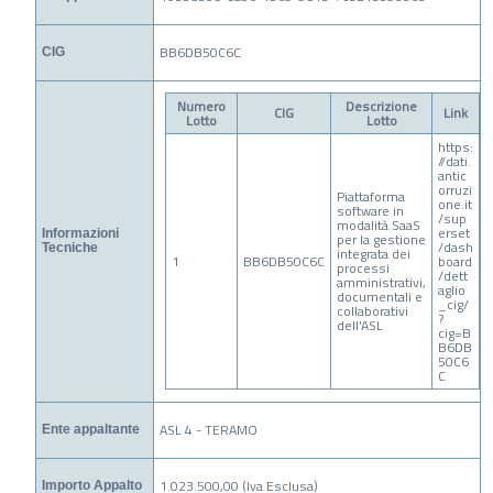
BB6DB50C6C
CIG
Numero
Descrizione
CIG
Link
Lotto
Lotto
https:
//dati.
antic
orruzi
Piattaforma
one.it
software in
/sup
modalità SaaS
erset
Informazioni
per la gestione
/dash
Tecniche
integrata dei
1
BB6DB50C6C
board
processi
/dett
amministrativi,
aglio
documentali e
_cig/
collaborativi
?
dell'ASL
cig=B
B6DB
50C6
C
ASL 4 - TERAMO
Ente appaltante
1.023.500,00 (Iva Esclusa)
Importo Appalto