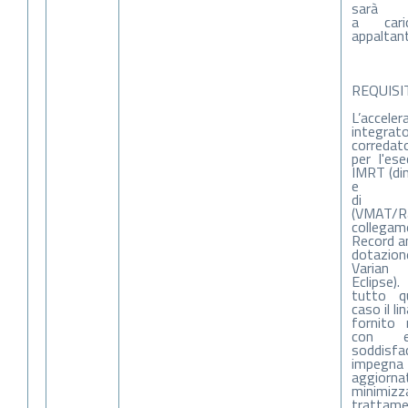
sarà
a cari
appaltant
REQUISIT
L’accel
integr
corredat
per l'es
IMRT (di
e
di ti
(VMAT/R
collegam
Record an
dotazion
Varian
Eclipse).
tutto q
caso il li
fornito 
con e
soddisfac
impegna a
aggior
minimizza
trattame