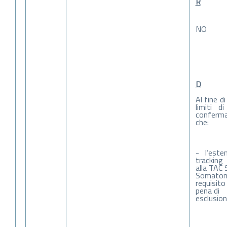
R
NO
D
Al fine di
limiti di
conferm
che:
- l’este
tracking
alla TAC
Somatom
requisito
pena di
esclusion