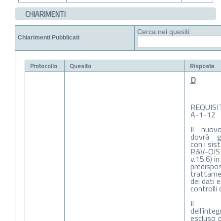
CHIARIMENTI
Cerca nei quesiti
Chiarimenti Pubblicati
Protocollo
Quesito
Risposta
D
REQUISIT
A-1-12
Il nuovo
dovrà ga
con i sis
R&V-OIS
v.15.6) i
predispos
trattame
dei dati e 
controlli 
Il
dell’int
escluso d