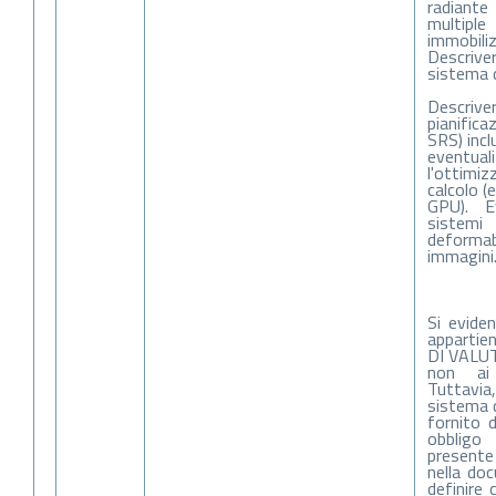
radiant
multiple
immobili
Descrive
sistema d
Descrive
pianific
SRS) inc
eventu
l'ottimi
calcolo (
GPU). E
sistemi
deformabi
immagini
Si evide
appartie
DI VALU
non ai
Tuttavia
sistema 
fornito 
obbligo
presente
nella doc
definire 