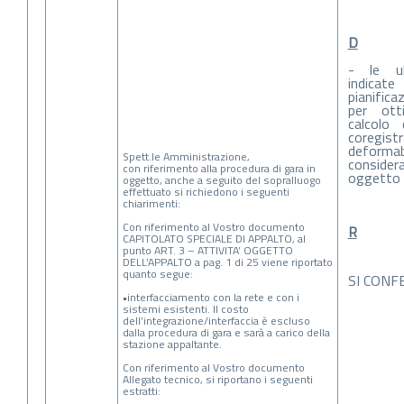
D
- le ult
indic
pianifica
per ott
calcolo
coregist
defor
Spett.le Amministrazione,
consider
con riferimento alla procedura di gara in
oggetto d
oggetto, anche a seguito del sopralluogo
effettuato si richiedono i seguenti
chiarimenti:
Con riferimento al Vostro documento
R
CAPITOLATO SPECIALE DI APPALTO, al
punto ART. 3 – ATTIVITA’ OGGETTO
DELL’APPALTO a pag. 1 di 25 viene riportato
quanto segue:
SI CONF
•interfacciamento con la rete e con i
sistemi esistenti. Il costo
dell’integrazione/interfaccia è escluso
dalla procedura di gara e sarà a carico della
stazione appaltante.
Con riferimento al Vostro documento
Allegato tecnico, si riportano i seguenti
estratti: