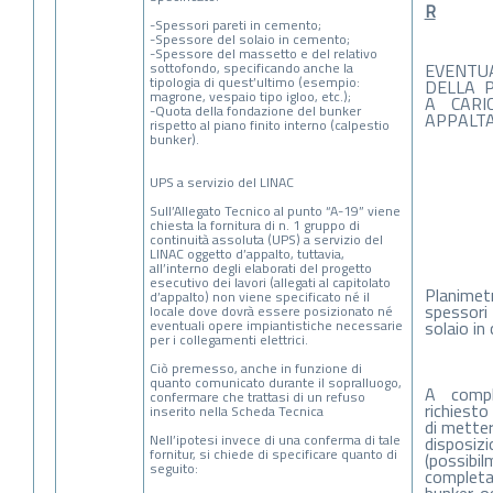
R
-Spessori pareti in cemento;
-Spessore del solaio in cemento;
-Spessore del massetto e del relativo
EVENTUA
sottofondo, specificando anche la
tipologia di quest’ultimo (esempio:
DELLA 
magrone, vespaio tipo igloo, etc.);
A CARI
-Quota della fondazione del bunker
APPALT
rispetto al piano finito interno (calpestio
bunker).
UPS a servizio del LINAC
Sull’Allegato Tecnico al punto “A-19” viene
chiesta la fornitura di n. 1 gruppo di
continuità assoluta (UPS) a servizio del
LINAC oggetto d’appalto, tuttavia,
all’interno degli elaborati del progetto
esecutivo dei lavori (allegati al capitolato
Planime
d’appalto) non viene specificato né il
spessori 
locale dove dovrà essere posizionato né
solaio i
eventuali opere impiantistiche necessarie
per i collegamenti elettrici.
Ciò premesso, anche in funzione di
quanto comunicato durante il sopralluogo,
A compl
confermare che trattasi di un refuso
richiesto
inserito nella Scheda Tecnica
di metter
Nell’ipotesi invece di una conferma di tale
disposiz
fornitur, si chiede di specificare quanto di
(possi
seguito:
completa 