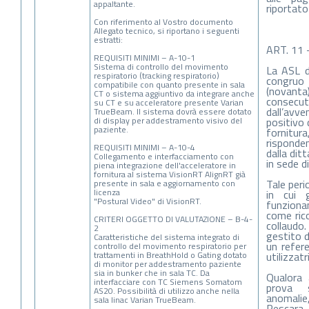
appaltante.
riportat
Con riferimento al Vostro documento
Allegato tecnico, si riportano i seguenti
estratti:
ART. 11
REQUISITI MINIMI – A-10-1
Sistema di controllo del movimento
La ASL d
respiratorio (tracking respiratorio)
congruo 
compatibile con quanto presente in sala
(novanta)
CT o sistema aggiuntivo da integrare anche
consec
su CT e su acceleratore presente Varian
dall’avve
TrueBeam. Il sistema dovrà essere dotato
di display per addestramento visivo del
positivo 
paziente.
fornitura
risponde
REQUISITI MINIMI – A-10-4
dalla ditt
Collegamento e interfacciamento con
in sede d
piena integrazione dell'acceleratore in
fornitura al sistema VisionRT AlignRT già
Tale peri
presente in sala e aggiornamento con
licenza
in cui 
"Postural Video" di VisionRT.
funzionan
come rico
CRITERI OGGETTO DI VALUTAZIONE – B-4-
collaudo.
2
gestito 
Caratteristiche del sistema integrato di
un refere
controllo del movimento respiratorio per
trattamenti in BreathHold o Gating dotato
utilizzatr
di monitor per addestramento paziente
sia in bunker che in sala TC. Da
Qualora a
interfacciare con TC Siemens Somatom
prova 
AS20. Possibilità di utilizzo anche nella
anomalie,
sala linac Varian TrueBeam.
Pescara s