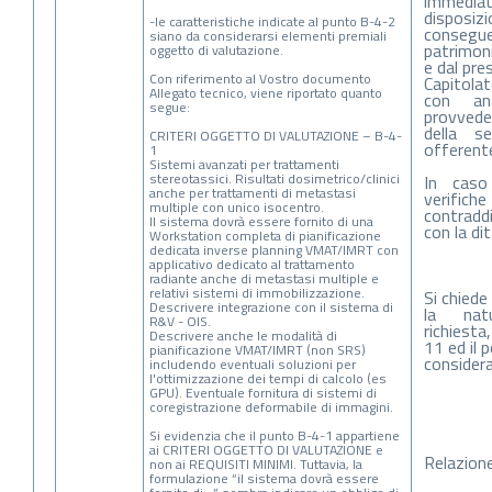
immedia
disposizi
-le caratteristiche indicate al punto B-4-2
conse
siano da considerarsi elementi premiali
patrimoni
oggetto di valutazione.
e dal pre
Con riferimento al Vostro documento
Capitola
Allegato tecnico, viene riportato quanto
con ana
segue:
provvede
della s
CRITERI OGGETTO DI VALUTAZIONE – B-4-
offerente
1
Sistemi avanzati per trattamenti
stereotassici. Risultati dosimetrico/clinici
In caso
anche per trattamenti di metastasi
verifich
multiple con unico isocentro.
contraddi
Il sistema dovrà essere fornito di una
con la dit
Workstation completa di pianificazione
dedicata inverse planning VMAT/IMRT con
applicativo dedicato al trattamento
radiante anche di metastasi multiple e
relativi sistemi di immobilizzazione.
Si chiede
Descrivere integrazione con il sistema di
la natu
R&V - OIS.
richiesta, 
Descrivere anche le modalità di
11 ed il 
pianificazione VMAT/IMRT (non SRS)
considera
includendo eventuali soluzioni per
l'ottimizzazione dei tempi di calcolo (es
GPU). Eventuale fornitura di sistemi di
coregistrazione deformabile di immagini.
Si evidenzia che il punto B-4-1 appartiene
ai CRITERI OGGETTO DI VALUTAZIONE e
Relazion
non ai REQUISITI MINIMI. Tuttavia, la
formulazione “il sistema dovrà essere