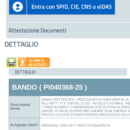
Attestazione Documenti
DETTAGLIO
DETTAGLIO
BANDO ( PI040368-25 )
BANDO RETTIFICATO - PROCEDURA DI GARA APERTA, AI SE
AGLI ARTT. 71 E 108 DEL D.LGS. 36/2023 E SS.MM.II., F
Descrizione
“CHIAVI IN MANO”, COMPRENSIVA CIOÈ DI POSA IN OPER
breve
LAVORI, DI UN ACCELERATORE LINEARE DUAL ENERGY 6
PRESSO LA UOSD DI RADIOTERAPIA ONCOLOGICA DELLA 
508e535a-1295-4011-8461-fc324405fd7d
Id Appalto ANAC