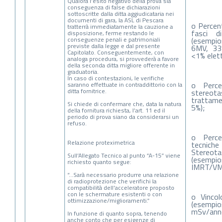
Qualora l’esito negativo della prova sia
conseguenza di false dichiarazioni
sottoscritte dalla ditta aggiudicataria nei
documenti di gara, la ASL di Pescara
o Percent
tratterrà immediatamente la cauzione a
fasci d
disposizione, ferme restando le
conseguenze penali e patrimoniali
(esempio
previste dalla legge e dal presente
6MV, 33
Capitolato. Conseguentemente, con
<1% elettr
analoga procedura, si provvederà a favore
della seconda ditta migliore offerente in
graduatoria.
In caso di contestazioni, le verifiche
o Perce
saranno effettuate in contraddittorio con la
ditta fornitrice.
stereot
trattame
Si chiede di confermare che, data la natura
5%);
della fornitura richiesta, l’art. 11 ed il
periodo di prova siano da considerarsi un
refuso.
o Perce
Relazione proteximetrica
tecni
Stereotas
Sull’Allegato Tecnico al punto “A-15” viene
(es
richiesto quanto segue:
IMRT/VM
“…Sarà necessario produrre una relazione
di radioprotezione che verifichi la
compatibilità dell'acceleratore proposto
con le schermature esistenti o con
o Vincol
ottimizzazione/miglioramenti.”
(esempi
mSv/anno
In funzione di quanto sopra, tenendo
anche conto che per esigenze di