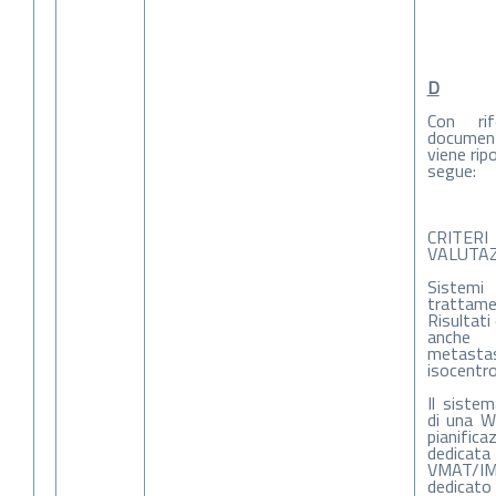
D
Con rif
documen
viene rip
segue:
CRITE
VALUTAZ
Siste
trattam
Risultati
anche 
metasta
isocentro
Il siste
di una W
pianifica
dedicat
VMAT/IM
dedicato