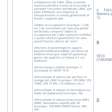
installazione del LINAC della scrivente
impresa potrebbe esserci la necessità di
spostare l’isocentro dell’attuale LINAC, per
o Fatto
poter effettuare una relazione di
Barriera 
radioprotezione si chiede gentilmente di
1).
fornire i seguenti dati:
oFattori di occupazione (esempio: 1, 0,8,
etc.) da considerare per ciascuna parete
del Bunker, compresi i fattori di
occupazione per il lato superiore (soffitto)
e quello inferiore (pavimento) nel caso
questi fossero diversi da “zero”;
R
oNumero di pazienti/giorno oppure
pazienti/settimana trattati con fotoni ed
elettroni (esempio: totali 50 pazienti al
VEDI
giorno, dei quali 45 con fotoni e 5 con
CHIARI
elettroni);
oDose media a seduta (esempio: 3
Gy/seduta cfr. NCRP 151);
oPercentuale di utilizzo dei vari fasci di
energia del LINAC (esempio: 33% 6MV, 33%
10MV, 33% 15 MV, <1% elettroni, etc.);
oPercentuale di utilizzo di stereotassi sul
totale dei trattamenti (esempio: 5%);
D
oPercentuale di utilizzo di tecniche IMRT,
VMAT, Stereotassi rispetto alle 3D
(esempio: 70% IMRT/VMAT/Stereo, 30%
3D);