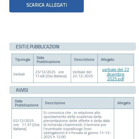
ESITI E PUBBLICAZIONI
Data
Tipologia
Descrizione
Allegato
Pubblicazione
verbale del 22
23/12/2025 ore
Verbale del
dicembre
Verbali
11:48 [Ora Italiana]
22-12-2025
2025.pdf
AVVISI
Data
Descrizione
Allegato
Pubblicazione
Si comunica che , in relazione allo
spostamento della scadenza della
02/12/2025
presentazione delle offerte e della data
ore 11:37 [Ora
di richiesta chiarimenti, il termine per
Italiana]
l'eventuale sopralluogo (non
obbligatorio) è il fissato al giorno 11-12-
2025 h 12:00