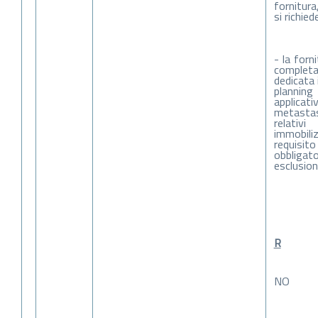
fornitura
si richie
- la forn
complet
dedicata 
planni
applicati
metastas
relat
immobiliz
requisit
obblig
esclusion
R
NO