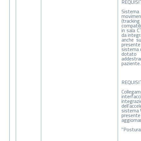
REQUISIT
Sistem
movime
(tracking
compatib
in sala 
da integr
anche su
present
sistema 
dotat
addest
paziente.
REQUISIT
Col
interfa
integraz
dell'acce
sistema 
prese
aggiorna
"Postural