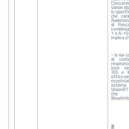
Concorren
Varian (d
lo specif
che cara
Radioter
di Pesca
combinazi
1 e A-10
implica c
- vi sia 
di cont
respirato
(non ne
3D) e i
ottico pe
ricostru
esterna
VisionRT
che s
BreathHo
R