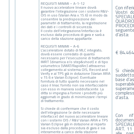
REQUISITI MINIMI – A-1-12
Con rifer
Il nuovo acceleratore lineare dovrà
garantire l’integrazione con i sistemi R&V-
Vostri 
OIS in uso (Varian Aria v.15.6) in modo da
SPECI
consentire la predisposizione dei
QUADRO
parametri di trattamento, la registrazione
PROCEDUR
dei dati e i controlli di sicurezza.
seguente
Il costo dell’integrazione/interfaccia è
d’asta:
escluso dalla procedura di gara e sarà a
carico della stazione appaltante.
REQUISITI MINIMI – A-6
L’acceleratore dotato di MLC integrato,
€ 84.464,
dovrà essere corredato di quanto
necessario per l'esecuzione di trattamenti
IMRT (dinamica e/o step&shoot) e di tipo
volumetrico (VMAT/RapidArc) attraverso
collegamento al sistema OIS, Record and
Si chied
Verify e al TPS già in dotazione (Varian ARIA
suddett
v.15.6 e Varian Eclipse). Eventuale
base d’as
fornitura di tutto quanto necessario nel
superabil
caso il linac fornito non sia interfacciabile
supera
con esso in maniera soddisfacente. La
compless
ditta si impegna a fornire i prodotti più
d’asta.
aggiornati in grado di minimizzare i tempi
di trattamento.
Si chiede di confermare che il costo
dell’integrazione (e delle necessarie
Con rif
interfacce) del nuovo acceleratore lineare
docum
con i sistemi OIS / R&V Varian ARIA e TPS
SPECIALE
Varian Eclipse già in dotazione al reparto
sia escluso dalla procedura di gara e sia
ART. 11
interamente a carico della stazione
alle pa