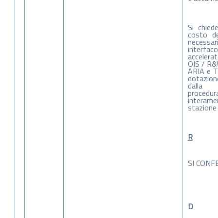
Si chied
costo del
necessar
inter
accelerat
OIS / R&
ARIA e TP
dotazione
dalla
proced
interam
stazione
R
SI CONF
D