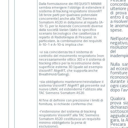
concord
Dalla formulazione dei REQUISITI MINIMI
sembra emergere l’obbligo di estendere il
ulteriore
sistema di tracking respiratorio VisionRT
di prova
(di terze parti per qualsiasi potenziale
entro il 
concorrente) anche alla TAC Siemens
a risolve
Somatom AS20 in dotazione al reparto (A-
le anomal
10-1), per le Aziende Concorrenti diverse
spese.
dalla società Varian (dato lo specifico
scenario tecnologico che caratterizza il
reparto di Radioterapia di Pescara). In
Nell'ip
particolare, la combinazione dei requisiti
negativo
A-10-1 e A-10-4 implica che:
risoluzio
del 
-vi sia coincidenza tra il sistema di
inadempi
controllo del movimento respiratorio (non
necessariamente ottico 3D) e il sistema di
tracking ottico per la ricostruzione della
Nulla sa
superficie esterna 3D (quale ad esempio
ad eccezi
VisionRT AlignRT, che supporta anche
forniture
BreathHold/Gating);
riconosci
durante i
-sia obbligatorio mantenere/reinstallare il
ogni cas
sistema VisionRT AlignRT già presente sul
nuovo LINAC ed estenderne l’utilizzo alla
dopo l'av
TAC Siemens Somatom AS20.
Qualora 
Al fine di definire con precisione i limiti di
prova si
fornitura, si richiede conferma che:
dichiarazi
sottos
-l’estensione del sistema di tracking
aggiudic
respiratorio VisionRT alla TAC Siemens
Somatom AS20 costituisca un requisito
gara, la 
minimo obbligatorio (a pena di
Pesc
esclusione);