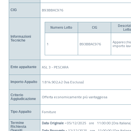
B93BBAC976
CIG
Descriz
Numero Lotto
CIG
Lott
Informazioni
Tecniche
Apparecchia
1
B93BBAC976
importo lav
ASL 3 - PESCARA
Ente appaltante
1.814.902,42 (Iva Esclusa)
Importo Appalto
Criterio
Offerta economicamente più vantaggiosa
Aggiudicazione
Forniture
Tipo Appalto
Data Originale -
05/12/2025 ore 11:00:00 [Ora Italiana
Termine
Richiesta
Data Prorogata -
12/12/2025 ore 11:00:00 [Ora Italiana
Quesiti