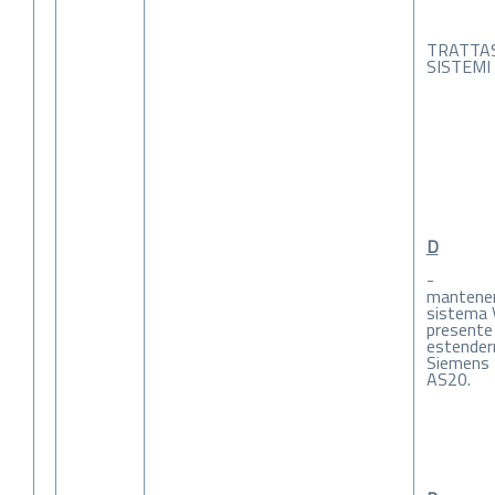
TRATTAS
SISTEMI
D
- sia
mantene
sistema 
present
estender
Siemens
AS20.