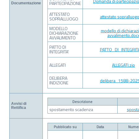
Domanda di partecipazi
PARTECIPAZIONE
Documentazione
ATTESTATO
attestato sopralluog
SOPRALLUOGO
MODELLO
modello di dichiaraz
DICHIARAZIONE
avvalimento.doc
AVVALIMENTO
PATTO DI
PATTO_DI_INTEGRITA
INTEGRITA'
ALLEGATI
ALLEGATI.zip
DELIBERA
delibera_1588-2025
INDIZIONE
Descrizione
Avvisi di
Rettifica
spostamento scadenza
spost
Pubblicato su
Data
Nume