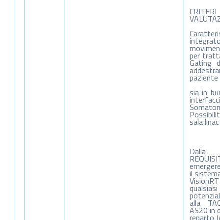
CRITE
VALUTAZ
Caratte
integra
moviment
per trat
Gating 
addestr
paziente
sia in bu
interfa
Somatom
Possibili
sala lina
Dalla 
REQUIS
emergere 
il sistem
VisionR
qualsiasi
potenzia
alla T
AS20 in 
reparto (