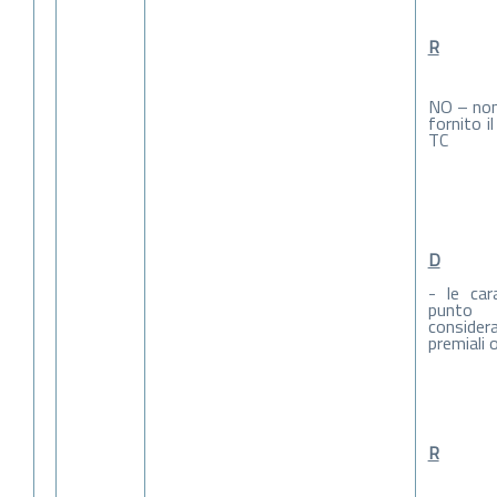
R
NO – non
fornito i
TC
D
- le cara
punto
considera
premiali 
R