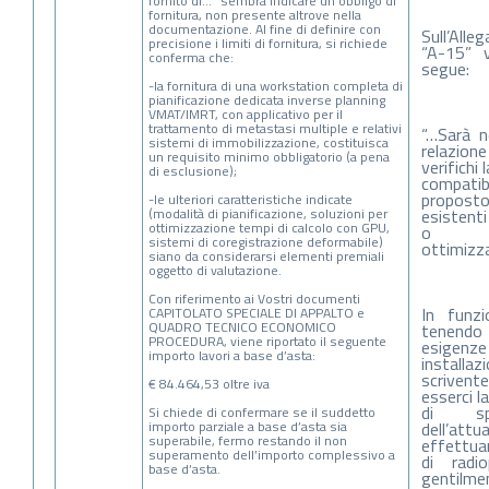
fornito di…” sembra indicare un obbligo di
fornitura, non presente altrove nella
documentazione. Al fine di definire con
Sull’All
precisione i limiti di fornitura, si richiede
“A-15” v
conferma che:
segue:
-la fornitura di una workstation completa di
pianificazione dedicata inverse planning
VMAT/IMRT, con applicativo per il
trattamento di metastasi multiple e relativi
“…Sarà n
sistemi di immobilizzazione, costituisca
relazione
un requisito minimo obbligatorio (a pena
verifichi l
di esclusione);
compatib
propost
-le ulteriori caratteristiche indicate
(modalità di pianificazione, soluzioni per
esistenti
ottimizzazione tempi di calcolo con GPU,
o
sistemi di coregistrazione deformabile)
ottimizza
siano da considerarsi elementi premiali
oggetto di valutazione.
Con riferimento ai Vostri documenti
In funz
CAPITOLATO SPECIALE DI APPALTO e
QUADRO TECNICO ECONOMICO
tenendo
PROCEDURA, viene riportato il seguente
esigenze 
importo lavori a base d’asta:
installa
scriven
€ 84.464,53 oltre iva
esserci l
di spo
Si chiede di confermare se il suddetto
importo parziale a base d’asta sia
dell’att
superabile, fermo restando il non
effettuar
superamento dell’importo complessivo a
di radi
base d’asta.
gentilmen