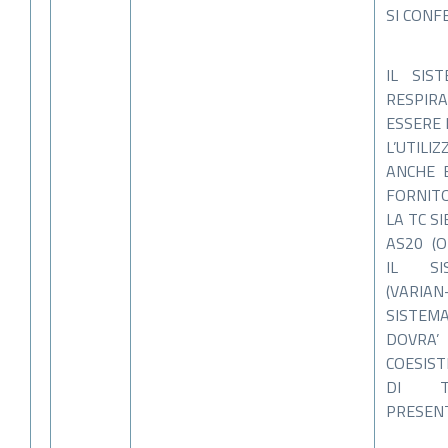
SI CONF
IL SIS
RESPIR
ESSERE 
L’UTILI
ANCHE
FORNITO
LA TC S
AS20 (O
IL SI
(VARI
SISTEM
DOVR
COESIST
DI TR
PRESENT