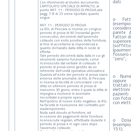
dati:
Con riferimento al Vostro documento
CAPITOLATO SPECIALE DI APPALTO, al
punto ART. 11 - PERIODO DI PROVA alle
pagg. 7-8 di 25 viene riportato quanto
segue:
o Fatt
(esempi
ART. 11 - PERIODO DI PROVA
considera
La ASL di Pescara si riserva un congruo
parete d
periodo di prova di 90 (novanta) giorni
fattori d
consecutivi, decorrenti dall’avvenuto
collaudo con esito positivo della fornitura,
superiore
al fine di accertarne la rispondenza a
(soffitt
quanto dichiarato dalla ditta in sede di
(pavime
offerta.
fossero d
Tale periodo decorrerà dalla data in cui gli
“zero”;
strumenti saranno funzionanti, come
riconosciuto dal verbale di collaudo. Il
periodo di prova viene gestito da un
referente dell’unità operativa utilizzatrice.
Qualora all’esito del periodo di prova siano
o Numer
emerse delle anomalie, la ASL di Pescara
oppure 
si riserva la facoltà di concordare con la
trattati 
ditta un ulteriore periodo di prova di
elettron
massimo 30 giorni, entro il quale la ditta di
pazienti 
impegna a risolvere le anomalie
riscontrate a proprie spese.
con foton
Nell'ipotesi di nuovo esito negativo, la ASL
con elett
ha facoltà di risoluzione del contratto per
inadempimento.
Nulla sarà dovuto al fornitore, ad
eccezione dei pagamenti delle forniture
o Dos
riconosciute regolari, effettuate durante il
(esempio
periodo di prova e in ogni caso dopo
l'avvenuto collaudo.
151);