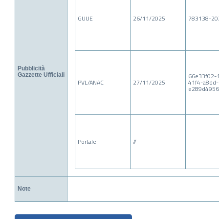
GUUE
26/11/2025
783138-20
Pubblicità
Gazzette Ufficiali
66e33f02-1
PVL/ANAC
27/11/2025
41f4-a8dd-
e289d4956
Portale
//
Note