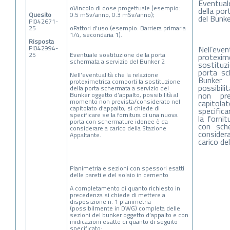
Eventual
oVincolo di dose progettuale (esempio:
della por
Quesito
0.5 mSv/anno, 0.3 mSv/anno);
del Bunke
PI042671-
25
oFattori d’uso (esempio: Barriera primaria
1/4, secondaria 1).
Risposta
PI042994-
Nell’even
25
Eventuale sostituzione della porta
protexi
schermata a servizio del Bunker 2
sostituzi
porta sc
Nell’eventualità che la relazione
Bunker 
proteximetrica comporti la sostituzione
possibil
della porta schermata a servizio del
non pre
Bunker oggetto d’appalto, possibilità al
momento non prevista/considerato nel
capitolat
capitolato d’appalto, si chiede di
specifica
specificare se la fornitura di una nuova
la forni
porta con schermature idonee è da
con sch
considerare a carico della Stazione
considera
Appaltante.
carico de
Planimetria e sezioni con spessori esatti
delle pareti e del solaio in cemento
A completamento di quanto richiesto in
precedenza si chiede di mettere a
disposizione n. 1 planimetria
(possibilmente in DWG) completa delle
sezioni del bunker oggetto d’appalto e con
inidicazioni esatte di quanto di seguito
specificato: