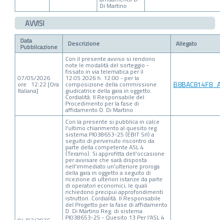
Di Martino
AVVISI
Data
Descrizione
Allegato
Pubblicazione
Con il presente avviso si rendono
note le modalità del sorteggio -
fissato in via telematica per il
07/05/2026
12.05.2026 h. 12:00 - per la
B8BAC814F8_Av
ore 12:22 [Ora
composizione della commissione
Italiana]
giudicatrice della gara in oggetto.
Cordialità. Il Responsabile del
Procedimento per la fase di
affidamento D. Di Martino
Con la presente si pubblica in calce
l'ultimo chiarimento al quesito reg.
sistema PI038653-25 (EBIT Srl) a
seguito di pervenuto riscontro da
parte della competente ASL 4
(Teramo). Si approfitta dell'occasione
per avvisare che sarà disposta
nell'immediato un'ulteriore proroga
della gara in oggetto a seguito di
ricezione di ulteriori istanze da parte
di operatori economici, le quali
richiedono precipui approfondimenti
istruttori. Cordialità. Il Responsabile
del Progetto per la fase di affidamento
D. Di Martino Reg. di sistema
PI038653-25 - Quesito 13 Per l’ASL 4