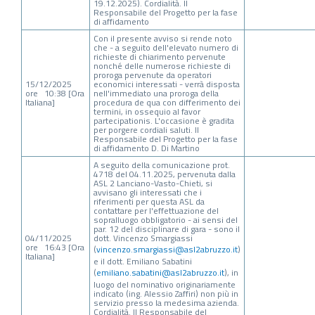
19.12.2025). Cordialità. Il
Responsabile del Progetto per la fase
di affidamento
Con il presente avviso si rende noto
che - a seguito dell'elevato numero di
richieste di chiarimento pervenute
nonché delle numerose richieste di
proroga pervenute da operatori
15/12/2025
economici interessati - verrà disposta
ore 10:38 [Ora
nell'immediato una proroga della
Italiana]
procedura de qua con differimento dei
termini, in ossequio al favor
partecipationis. L'occasione è gradita
per porgere cordiali saluti. Il
Responsabile del Progetto per la fase
di affidamento D. Di Martino
A seguito della comunicazione prot.
4718 del 04.11.2025, pervenuta dalla
ASL 2 Lanciano-Vasto-Chieti, si
avvisano gli interessati che i
riferimenti per questa ASL da
contattare per l'effettuazione del
sopralluogo obbligatorio - ai sensi del
par. 12 del disciplinare di gara - sono il
04/11/2025
dott. Vincenzo Smargiassi
ore 16:43 [Ora
(
vincenzo.smargiassi@asl2abruzzo.it
)
Italiana]
e il dott. Emiliano Sabatini
(
emiliano.sabatini@asl2abruzzo.it
), in
luogo del nominativo originariamente
indicato (ing. Alessio Zaffiri) non più in
servizio presso la medesima azienda.
Cordialità. Il Responsabile del