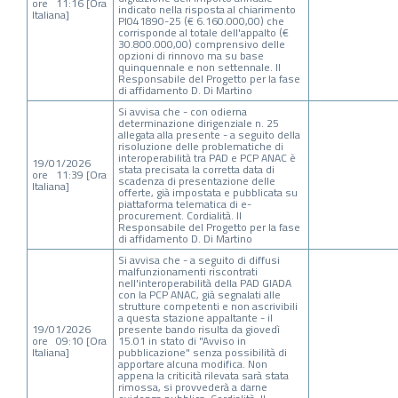
ore 11:16 [Ora
indicato nella risposta al chiarimento
Italiana]
PI041890-25 (€ 6.160.000,00) che
corrisponde al totale dell'appalto (€
30.800.000,00) comprensivo delle
opzioni di rinnovo ma su base
quinquennale e non settennale. Il
Responsabile del Progetto per la fase
di affidamento D. Di Martino
Si avvisa che - con odierna
determinazione dirigenziale n. 25
allegata alla presente - a seguito della
risoluzione delle problematiche di
interoperabilità tra PAD e PCP ANAC è
19/01/2026
stata precisata la corretta data di
ore 11:39 [Ora
scadenza di presentazione delle
Italiana]
offerte, già impostata e pubblicata su
piattaforma telematica di e-
procurement. Cordialità. Il
Responsabile del Progetto per la fase
di affidamento D. Di Martino
Si avvisa che - a seguito di diffusi
malfunzionamenti riscontrati
nell'interoperabilità della PAD GIADA
con la PCP ANAC, già segnalati alle
strutture competenti e non ascrivibili
a questa stazione appaltante - il
19/01/2026
presente bando risulta da giovedì
ore 09:10 [Ora
15.01 in stato di "Avviso in
Italiana]
pubblicazione" senza possibilità di
apportare alcuna modifica. Non
appena la criticità rilevata sarà stata
rimossa, si provvederà a darne