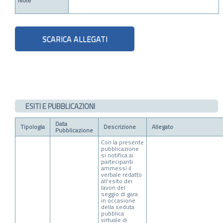
Note
ESITI E PUBBLICAZIONI
Data
Tipologia
Descrizione
Allegato
Pubblicazione
Con la presente
pubblicazione
si notifica ai
partecipanti
ammessi il
verbale redatto
all'esito dei
lavori del
seggio di gara
in occasione
della seduta
pubblica
virtuale di