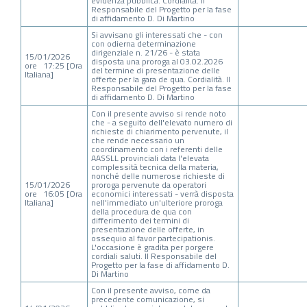
evidenza pubblica. Cordialità. Il
Responsabile del Progetto per la fase
di affidamento D. Di Martino
Si avvisano gli interessati che - con
con odierna determinazione
dirigenziale n. 21/26 - è stata
15/01/2026
disposta una proroga al 03.02.2026
ore 17:25 [Ora
del termine di presentazione delle
Italiana]
offerte per la gara de qua. Cordialità. Il
Responsabile del Progetto per la fase
di affidamento D. Di Martino
Con il presente avviso si rende noto
che - a seguito dell'elevato numero di
richieste di chiarimento pervenute, il
che rende necessario un
coordinamento con i referenti delle
AASSLL provinciali data l'elevata
complessità tecnica della materia,
nonché delle numerose richieste di
15/01/2026
proroga pervenute da operatori
ore 16:05 [Ora
economici interessati - verrà disposta
Italiana]
nell'immediato un'ulteriore proroga
della procedura de qua con
differimento dei termini di
presentazione delle offerte, in
ossequio al favor partecipationis.
L'occasione è gradita per porgere
cordiali saluti. Il Responsabile del
Progetto per la fase di affidamento D.
Di Martino
Con il presente avviso, come da
precedente comunicazione, si