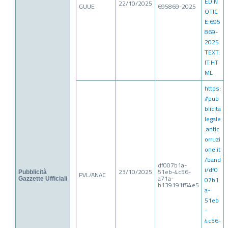
ED:N
22/10/2025
GUUE
695869-2025
OTIC
E:695
869-
2025:
TEXT:
IT:HT
ML
https:
//pub
blicita
legale
.antic
orruzi
one.it
/band
df007b1a-
i/df0
23/10/2025
51eb-4c56-
Pubblicità
PVL/ANAC
a71a-
07b1
Gazzette Ufficiali
b139191f54e5
a-
51eb
-
4c56-