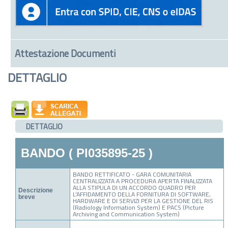
Attestazione Documenti
DETTAGLIO
DETTAGLIO
BANDO ( PI035895-25 )
BANDO RETTIFICATO - GARA COMUNITARIA
CENTRALIZZATA A PROCEDURA APERTA FINALIZZATA
ALLA STIPULA DI UN ACCORDO QUADRO PER
Descrizione
L’AFFIDAMENTO DELLA FORNITURA DI SOFTWARE,
breve
HARDWARE E DI SERVIZI PER LA GESTIONE DEL RIS
(Radiology Information System) E PACS (Picture
Archiving and Communication System)