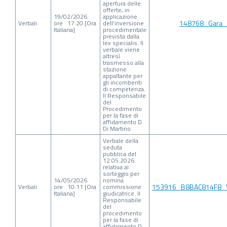
apertura delle
offerte, in
19/02/2026
applicazione
148768_Gara_
Verbali
ore 17:20 [Ora
dell'inversione
Italiana]
procedimentale
prevista dalla
lex specialis. Il
verbale viene
altresì
trasmesso alla
stazione
appaltante per
gli incombenti
di competenza.
Il Responsabile
del
Procedimento
per la fase di
affidamento D.
Di Martino
Verbale della
seduta
pubblica del
12.05.2026
relativa al
sorteggio per
14/05/2026
nomina
153916_B8BAC814F8_Ve
Verbali
ore 10:11 [Ora
commissione
Italiana]
giudicatrice. Il
Responsabile
del
procedimento
per la fase di
affidamento D.