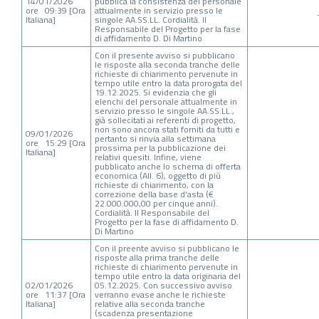
14/01/2026
pubblica la consistenza del personale
ore 09:39 [Ora
attualmente in servizio presso le
Italiana]
singole AA.SS.LL. Cordialità. Il
Responsabile del Progetto per la fase
di affidamento D. Di Martino
Con il presente avviso si pubblicano
le risposte alla seconda tranche delle
richieste di chiarimento pervenute in
tempo utile entro la data prorogata del
19.12.2025. Si evidenzia che gli
elenchi del personale attualmente in
servizio presso le singole AA.SS.LL.,
già sollecitati ai referenti di progetto,
non sono ancora stati forniti da tutti e
09/01/2026
pertanto si rinvia alla settimana
ore 15:29 [Ora
prossima per la pubblicazione dei
Italiana]
relativi quesiti. Infine, viene
pubblicato anche lo schema di offerta
economica (All. 6), oggetto di più
richieste di chiarimento, con la
correzione della base d'asta (€
22.000.000,00 per cinque anni).
Cordialità. Il Responsabile del
Progetto per la fase di affidamento D.
Di Martino
Con il preente avviso si pubblicano le
risposte alla prima tranche delle
richieste di chiarimento pervenute in
tempo utile entro la data originaria del
02/01/2026
05.12.2025. Con successivo avviso
ore 11:37 [Ora
verranno evase anche le richieste
Italiana]
relative alla seconda tranche
(scadenza presentazione