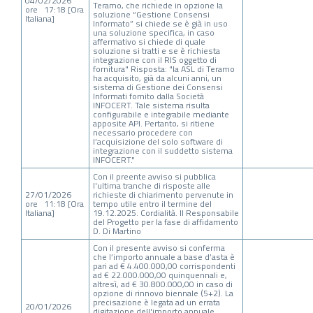
04/02/2026
Teramo, che richiede in opzione la
ore 17:18 [Ora
soluzione “Gestione Consensi
Italiana]
Informato” si chiede se è già in uso
una soluzione specifica, in caso
affermativo si chiede di quale
soluzione si tratti e se è richiesta
integrazione con il RIS oggetto di
fornitura" Risposta: "la ASL di Teramo
ha acquisito, già da alcuni anni, un
sistema di Gestione dei Consensi
Informati fornito dalla Società
INFOCERT. Tale sistema risulta
configurabile e integrabile mediante
apposite API. Pertanto, si ritiene
necessario procedere con
l’acquisizione del solo software di
integrazione con il suddetto sistema
INFOCERT."
Con il preente avviso si pubblica
l'ultima tranche di risposte alle
27/01/2026
richieste di chiarimento pervenute in
ore 11:18 [Ora
tempo utile entro il termine del
Italiana]
19.12.2025. Cordialità. Il Responsabile
del Progetto per la fase di affidamento
D. Di Martino
Con il presente avviso si conferma
che l’importo annuale a base d’asta è
pari ad € 4.400.000,00 corrispondenti
ad € 22.000.000,00 quinquennali e,
altresì, ad € 30.800.000,00 in caso di
opzione di rinnovo biennale (5+2). La
precisazione è legata ad un errata
20/01/2026
digitazione dell'importo annuale