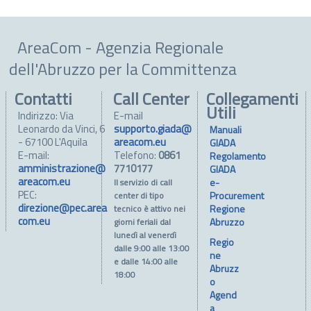
AreaCom - Agenzia Regionale
dell'Abruzzo per la Committenza
Contatti
Call Center
Collegamenti
Utili
Indirizzo: Via
E-mail
Leonardo da Vinci, 6
supporto.giada@
Manuali
- 67100 L'Aquila
areacom.eu
GIADA
E-mail:
Telefono:
0861
Regolamento
amministrazione@
7710177
GIADA
areacom.eu
e-
Il servizio di call
PEC:
Procurement
center di tipo
direzione@pec.area
Regione
tecnico è attivo nei
com.eu
Abruzzo
giorni feriali dal
lunedì al venerdì
Regio
dalle 9:00 alle 13:00
ne
e dalle 14:00 alle
Abruzz
18:00
o
Agend
a