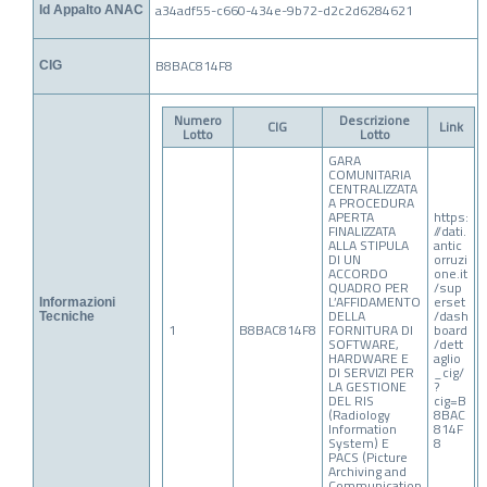
a34adf55-c660-434e-9b72-d2c2d6284621
Id Appalto ANAC
B8BAC814F8
CIG
Numero
Descrizione
CIG
Link
Lotto
Lotto
GARA
COMUNITARIA
CENTRALIZZATA
A PROCEDURA
APERTA
https:
FINALIZZATA
//dati.
ALLA STIPULA
antic
DI UN
orruzi
ACCORDO
one.it
QUADRO PER
/sup
L’AFFIDAMENTO
erset
Informazioni
DELLA
/dash
Tecniche
1
B8BAC814F8
FORNITURA DI
board
SOFTWARE,
/dett
HARDWARE E
aglio
DI SERVIZI PER
_cig/
LA GESTIONE
?
DEL RIS
cig=B
(Radiology
8BAC
Information
814F
System) E
8
PACS (Picture
Archiving and
Communication