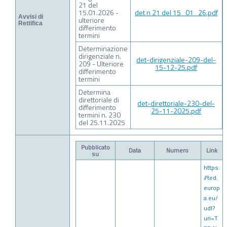
21 del
15.01.2026 -
det n 21 del 15_01_26.pdf
Avvisi di
ulteriore
Rettifica
differimento
termini
Determinazione
dirigenziale n.
det-dirigenziale-209-del-
209 - Ulteriore
15-12-25.pdf
differimento
termini
Determina
direttoriale di
det-direttoriale-230-del-
differimento
25-11-2025.pdf
termini n. 230
del 25.11.2025
Pubblicato
Data
Numero
Link
su
https:
//ted.
europ
a.eu/
udl?
uri=T