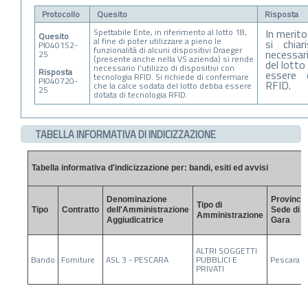
Protocollo
Quesito
Risposta
Spettabile Ente, in riferimento al lotto 18,
In merito
Quesito
al fine di poter utilizzare a pieno le
si chia
PI040152-
funzionalità di alcuni dispositivi Draeger
necessar
25
(presente anche nella VS azienda) si rende
del lotto
necessario l’utilizzo di dispositivi con
Risposta
essere 
tecnologia RFID. Si richiede di confermare
PI040720-
RFID.
che la calce sodata del lotto debba essere
25
dotata di tecnologia RFID.
TABELLA INFORMATIVA DI INDICIZZAZIONE
Tabella informativa d'indicizzazione per: bandi, esiti ed avvisi
Denominazione
Provincia
Tipo di
Tipo
Contratto
dell'Amministrazione
Sede di
Amministrazione
Aggiudicatrice
Gara
ALTRI SOGGETTI
Bando
Forniture
ASL 3 - PESCARA
PUBBLICI E
Pescara
PRIVATI