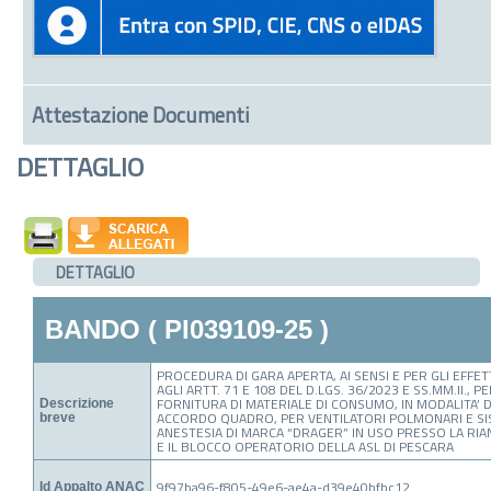
Attestazione Documenti
DETTAGLIO
DETTAGLIO
BANDO ( PI039109-25 )
PROCEDURA DI GARA APERTA, AI SENSI E PER GLI EFFETT
AGLI ARTT. 71 E 108 DEL D.LGS. 36/2023 E SS.MM.II., PE
FORNITURA DI MATERIALE DI CONSUMO, IN MODALITA’ D
Descrizione
ACCORDO QUADRO, PER VENTILATORI POLMONARI E SIS
breve
ANESTESIA DI MARCA “DRAGER” IN USO PRESSO LA RIA
E IL BLOCCO OPERATORIO DELLA ASL DI PESCARA
9f97ba96-f805-49e6-ae4a-d39e40bfbc12
Id Appalto ANAC