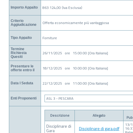
863.124,00 (Iva Esclusa)
Importo Appalto
Criterio
Offerta economicamente più vantaggiosa
Aggiudicazione
Forniture
Tipo Appalto
Termine
26/11/2025 ore 15:00:00 [Ora Italiana]
Richiesta
Quesiti
Presentare le
18/12/2025 ore 10:00:00 [Ora Italiana]
offerte entro il
22/12/2025 ore 11:00:00 [Ora Italiana]
Data I Seduta
ASL 3 - PESCARA
Enti Proponenti
Descrizione
Allegato
Pub
13/
Disciplinare di
Disciplinare di gara.pdf
16:3
Gara
Itali