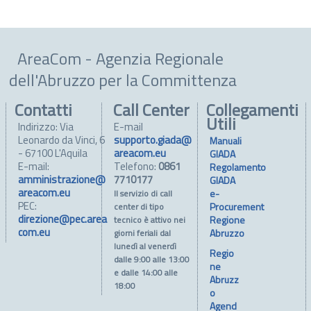
AreaCom - Agenzia Regionale
dell'Abruzzo per la Committenza
Contatti
Call Center
Collegamenti
Utili
Indirizzo: Via
E-mail
Leonardo da Vinci, 6
supporto.giada@
Manuali
- 67100 L'Aquila
areacom.eu
GIADA
E-mail:
Telefono:
0861
Regolamento
amministrazione@
7710177
GIADA
areacom.eu
e-
Il servizio di call
PEC:
Procurement
center di tipo
direzione@pec.area
Regione
tecnico è attivo nei
com.eu
Abruzzo
giorni feriali dal
lunedì al venerdì
Regio
dalle 9:00 alle 13:00
ne
e dalle 14:00 alle
Abruzz
18:00
o
Agend