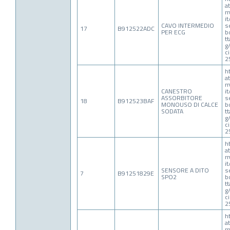
a
r
i
CAVO INTERMEDIO
s
17
B912522ADC
PER ECG
b
t
g
c
2
h
a
r
CANESTRO
i
ASSORBITORE
s
18
B912523BAF
MONOUSO DI CALCE
b
SODATA
t
g
c
2
h
a
r
i
SENSORE A DITO
s
7
B91251829E
SPO2
b
t
g
c
2
h
a
r