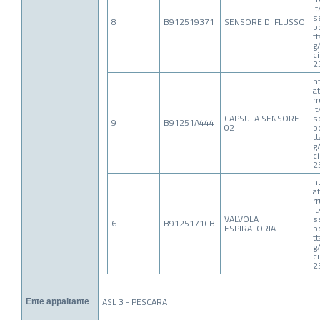
i
s
8
B912519371
SENSORE DI FLUSSO
b
t
g
c
2
h
a
r
i
CAPSULA SENSORE
s
9
B91251A444
02
b
t
g
c
2
h
a
r
i
VALVOLA
s
6
B9125171CB
ESPIRATORIA
b
t
g
c
2
ASL 3 - PESCARA
Ente appaltante