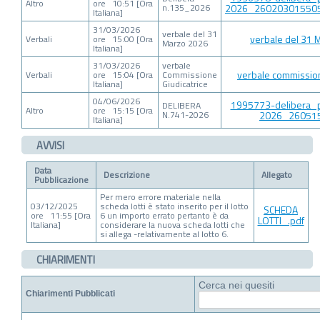
Altro
ore 10:51 [Ora
n.135_2026
2026_260203015505
Italiana]
31/03/2026
verbale del 31
verbale del 31 
Verbali
ore 15:00 [Ora
Marzo 2026
Italiana]
31/03/2026
verbale
verbale commission
Verbali
ore 15:04 [Ora
Commissione
Italiana]
Giudicatrice
04/06/2026
1995773-delibera_p
DELIBERA
Altro
ore 15:15 [Ora
N.741-2026
2026_260515
Italiana]
AVVISI
Data
Descrizione
Allegato
Pubblicazione
Per mero errore materiale nella
03/12/2025
scheda lotti è stato inserito per il lotto
SCHEDA
ore 11:55 [Ora
6 un importo errato pertanto è da
LOTTI_.pdf
Italiana]
considerare la nuova scheda lotti che
si allega -relativamente al lotto 6.
CHIARIMENTI
Cerca nei quesiti
Chiarimenti Pubblicati