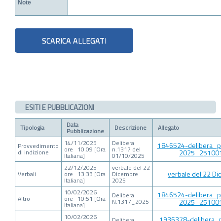
Note
ESITI E PUBBLICAZIONI
Data
Tipologia
Descrizione
Allegato
Pubblicazione
14/11/2025
Delibera
1846524-delibera_p
Provvedimento
ore 10:09 [Ora
n.1317 del
di indizione
2025_251001
Italiana]
01/10/2025
22/12/2025
verbale del 22
verbale del 22 D
Verbali
ore 13:33 [Ora
Dicembre
Italiana]
2025
10/02/2026
1846524-delibera_p
Delibera
Altro
ore 10:51 [Ora
N.1317_2025
2025_251001
Italiana]
10/02/2026
1936378-delibera_p
Delibera