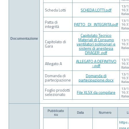
13/
Scheda Lotti
SCHEDA LOTTI.pdf
16:3
Itali
13/
Patta di
PATTO_DI_INTEGRITA.pdf
16:3
integrità
Itali
Capitolato Tecnico
Documentazione
Materiali di Consumo
13/
Capitolato di
ventilatori polmonari e
16:3
Gara
Itali
sistemi di anestesia
DRAGER .pdf
13/
ALLEGATO A DEFINITIVO
Allegato A
16:3
-.pdf
Itali
13/
Domanda di
Domanda di
16:3
partecipazione
partecipazione.docx
Itali
13/
Foglio prodotti
File XLSX da compilare
16:3
selezionato
Itali
Pubblicato
Data
Numero
L
su
https:
ropa.