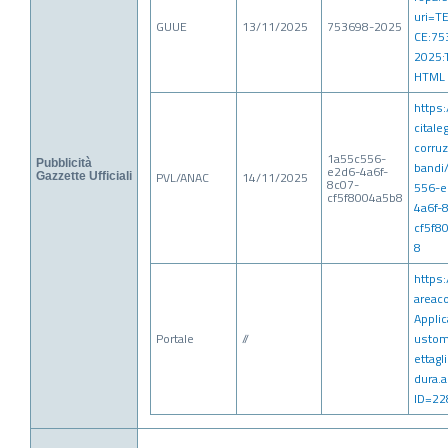
uri=T
GUUE
13/11/2025
753698-2025
CE:75
2025:T
HTML
https:
citale
corruz
1a55c556-
Pubblicità
bandi
e2d6-4a6f-
PVL/ANAC
14/11/2025
Gazzette Ufficiali
8c07-
556-e
cf5f8004a5b8
4a6f-
cf5f8
8
https:
areac
Applic
Portale
//
usto
ettagl
dura.
ID=22