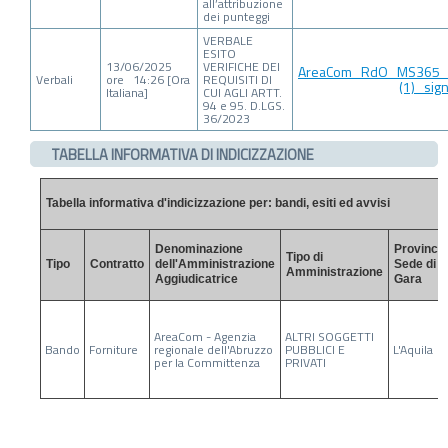
all’attribuzione
dei punteggi
VERBALE
ESITO
13/06/2025
VERIFICHE DEI
AreaCom_RdO_MS365_Ve
Verbali
ore 14:26 [Ora
REQUISITI DI
(1)_sign
Italiana]
CUI AGLI ARTT.
94 e 95. D.LGS.
36/2023
TABELLA INFORMATIVA DI INDICIZZAZIONE
Tabella informativa d'indicizzazione per: bandi, esiti ed avvisi
Denominazione
Provincia
Tipo di
Tipo
Contratto
dell'Amministrazione
Sede di
Amministrazione
Aggiudicatrice
Gara
AreaCom - Agenzia
ALTRI SOGGETTI
Bando
Forniture
regionale dell'Abruzzo
PUBBLICI E
L'Aquila
per la Committenza
PRIVATI