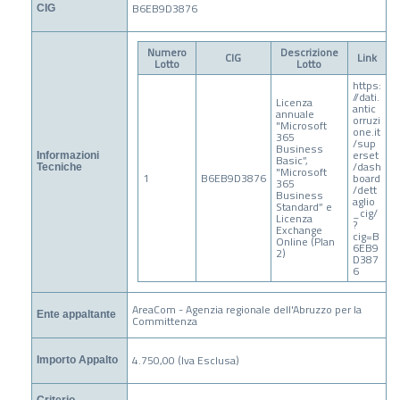
B6EB9D3876
CIG
Numero
Descrizione
CIG
Link
Lotto
Lotto
https:
//dati.
Licenza
antic
annuale
orruzi
"Microsoft
one.it
365
/sup
Business
erset
Informazioni
Basic”,
/dash
Tecniche
"Microsoft
1
B6EB9D3876
board
365
/dett
Business
aglio
Standard” e
_cig/
Licenza
?
Exchange
cig=B
Online (Plan
6EB9
2)
D387
6
AreaCom - Agenzia regionale dell'Abruzzo per la
Ente appaltante
Committenza
4.750,00 (Iva Esclusa)
Importo Appalto
Criterio