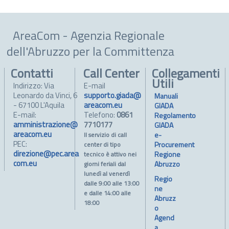
AreaCom - Agenzia Regionale
dell'Abruzzo per la Committenza
Contatti
Call Center
Collegamenti
Utili
Indirizzo: Via
E-mail
Leonardo da Vinci, 6
supporto.giada@
Manuali
- 67100 L'Aquila
areacom.eu
GIADA
E-mail:
Telefono:
0861
Regolamento
amministrazione@
7710177
GIADA
areacom.eu
e-
Il servizio di call
PEC:
Procurement
center di tipo
direzione@pec.area
Regione
tecnico è attivo nei
com.eu
Abruzzo
giorni feriali dal
lunedì al venerdì
Regio
dalle 9:00 alle 13:00
ne
e dalle 14:00 alle
Abruzz
18:00
o
Agend
a