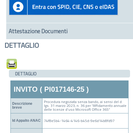
Attestazione Documenti
DETTAGLIO
DETTAGLIO
INVITO ( PI017146-25 )
Procedura negoziata senza bando, ai sensi del d.
Descrizione
lgs. 31 marzo 2023, n. 36 per “Affidamento annuale
breve
delle licenze d’uso Microsoft Office 365”
74f8e5b4-1464-4146-b45d-9e6d14b8fd97
Id Appalto ANAC